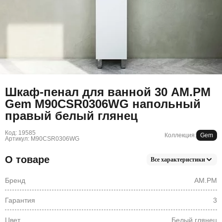
Шкаф-пенал для ванной 30 AM.PM
Gem M90CSR0306WG напольный
правый белый глянец
Код: 19585
Коллекция:
Gem
Артикул: M90CSR0306WG
О товаре
Все характеристики
Бренд
AM.PM
Гарантия
3
Цвет
Белый глянец