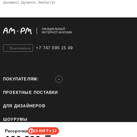
Шымкент, Щучинск, Экибастуз
ОФИЦИАЛЬНЫЙ
ИНТЕРНЕТ-МАГАЗИН
+7 747 095 15 49
Пожаловаться
ПОКУПАТЕЛЯМ:
ПРОЕКТНЫЕ ПОСТАВКИ
ДЛЯ ДИЗАЙНЕРОВ
ШОУРУМЫ
Рассрочка
15 908 ₸ x 12
ТОО «Home Ecology Center (Хоум Иколэджи Сэнтэ)», БИН: 190640023562. Все права