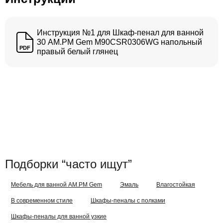
Инструкция №1 для Шкаф-пенал для ванной
30 AM.PM Gem M90CSR0306WG напольный
PDF
правый белый глянец
Подборки “часто ищут”
Мебель для ванной AM.PM Gem
Эмаль
Влагостойкая
В современном стиле
Шкафы-пеналы с полками
Шкафы-пеналы для ванной узкие