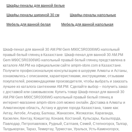
Шкафы-пеналы для ванной белые
Шкафы-пеналы шириной 30 см
Шкафы-пеналы напольные
Мебель для ванной белая
Мебель для ванной напольная
Шкаф-пенал для ванной 30 AM.PM Gem M90CSR0306WG напольный
правый белый глянец в Казахстане. Шкаф-пенал для ванной 30 AM.PM
Gem M90CSR0306WG напольный правый белый глянец представлена в
каталоге AM.PM на официальном сайте ampm-store.com в Казахстане.
Получите профессиональную консультацию в шоуруме Алматы и Астаны,
ознакомьтесь с описанием, характеристиками, инструкциями, отзывами
покупателей, рекомендациями производителя, чтобы выбрать и заказать
лучшее из каталога сантехники AM.PM. Сделайте выбор – получить заказ
с доставкой или самовывозом. Купить товар Шкаф-пенал для ванной 30
AM.PM Gem M90CSR0306WG напольный правый белый глянец в
интернет-магазине ampm-store.com можно онлайн. Доставка в Алматы и
Алматинскую область, Астану и другие города Казахстана, такие как:
Актау, Актобе, Атырау, Балхаш, Жанаозен, Жезказган, Караганда,
Каскелен, Кентау, Кокшетау, Конаев, Костанай, Кульсары, Кызылорда,
Павлодар, Петропавловск, Рудный, Сатпаев, Семей, Степногорск, Талгар,
Талдыкорган, Тараз, Темиртау, Туркестан, Уральск, Усть-Каменогорск,