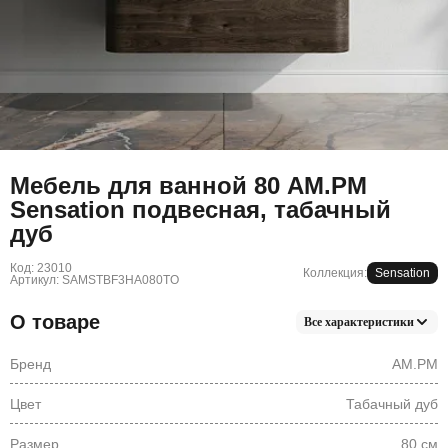
Мебель для ванной 80 AM.PM
Sensation подвесная, табачный
дуб
Код: 23010
Коллекция:
Sensation
Артикул: SAMSTBF3HA080TO
О товаре
Все характеристики
Бренд
AM.PM
Цвет
Табачный дуб
Размер
80 см