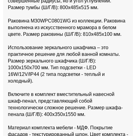
совершенные радиусы, но и угол углублений.
Размер тумбы (Ш/Г/В): 800x485x515 мм.
Раковина M30WPC0801WG из коллекции. Раковина
выполнена из искусственного мрамора в белом
цвете. Размер раковины (Ш/Г/В): 810x485x100 мм.
Использование зеркального шкафчика – это
практичное решение для любой ванной комнаты.
Размер зеркального шкафчика (Ш/Г/В):
1000x150x700 мм. Тип подсветки - LED
16W/12V/IP44 (2 типа подсветки - теплый и
холодный).
Включите в комплект вместительный навесной
шкаф-пенал, представляющий собой
технологически сложное решение. Размер шкафа-
пенала (Ш/Г/В): 400x350x1550 мм.
Материал комплекта мебели - МДФ. Покрытие
фасадов - текстурированный шпон. Цвет комплекта -