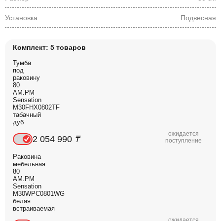
Установка
Подвесная
Комплект: 5 товаров
Тумба
под
раковину
80
AM.PM
Sensation
M30FHX0802TF
табачный
дуб
ожидается
2 054 990
₸
поступление
Раковина
мебельная
80
AM.PM
Sensation
M30WPC0801WG
белая
встраиваемая
ожидается