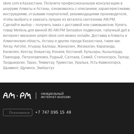
store.com в Казахстане. Получите профессиональную консультацию в
шоуруме Алматы и Астаны, ознакомьтесь с описанием, характеристиками,
инструкциями, отзывами покупателей, рекомендациями производителя,
чтобы выбрать и заказать лучшее из каталога сантехники AM.PM.
Сделайте выбор – получить заказ с доставкой или самовывозом. Купить
товар Мебель для ванной 80 AM.PM Sensation подвесная, табачный дуб в
интернет-магазине ampm-store.com можно онлайн. Доставка в Алматы и
Алматинскую область, Астану и другие города Казахстана, такие как:
Актау, Актобе, Атырау, Балхаш, Жанаозен, Жезказган, Караганда,
Каскелен, Кентау, Кокшетау, Конаев, Костанай, Кульсары, Кызылорда,
Павлодар, Петропавловск, Рудный, Сатпаев, Семей, Степногорск, Талгар,
Талдыкорган, Тараз, Темиртау, Туркестан, Уральск, Усть-Каменогорск,
Шымкент, Щучинск, Экибастуз
ОФИЦИАЛЬНЫЙ
ИНТЕРНЕТ-МАГАЗИН
+7 747 095 15 49
Пожаловаться