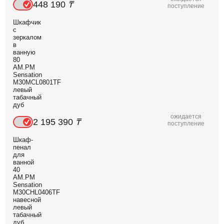
448 190
₸
поступление
Шкафчик
с
зеркалом
в
ванную
80
AM.PM
Sensation
M30MCL0801TF
левый
табачный
дуб
ожидается
2 195 390
₸
поступление
Шкаф-
пенал
для
ванной
40
AM.PM
Sensation
M30CHL0406TF
навесной
левый
табачный
дуб