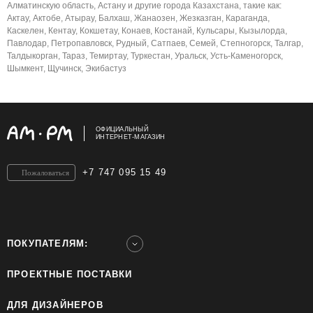
Алматинскую область, Астану и другие города Казахстана, такие как:
Актау, Актобе, Атырау, Балхаш, Жанаозен, Жезказган, Караганда,
Каскелен, Кентау, Кокшетау, Конаев, Костанай, Кульсары, Кызылорда,
Павлодар, Петропавловск, Рудный, Сатпаев, Семей, Степногорск, Талгар,
Талдыкорган, Тараз, Темиртау, Туркестан, Уральск, Усть-Каменогорск,
Шымкент, Щучинск, Экибастуз
ОФИЦИАЛЬНЫЙ
ИНТЕРНЕТ-МАГАЗИН
+7 747 095 15 49
Пожаловаться
ПОКУПАТЕЛЯМ:
ПРОЕКТНЫЕ ПОСТАВКИ
ДЛЯ ДИЗАЙНЕРОВ