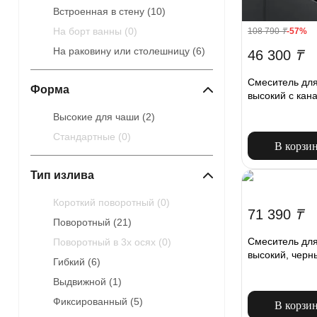
Встроенная в стену (
10
)
На борт ванны (
0
)
108 790
₸
-57%
На раковину или столешницу (
6
)
46 300
₸
Смеситель для
Форма
высокий с кан
Высокие для чаши (
2
)
Стандартные (
0
)
В корзи
Тип излива
Короткий поворотный (
0
)
71 390
₸
Поворотный (
21
)
Смеситель для
Поворотный в 3х осях (
0
)
высокий, черн
Гибкий (
6
)
Выдвижной (
1
)
Фиксированный (
5
)
В корзи