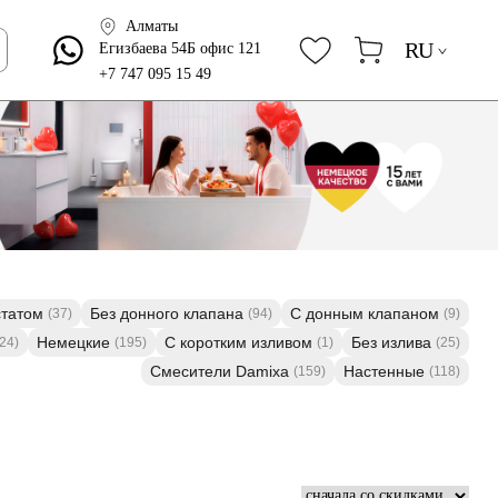
Алматы
RU
Егизбаева 54Б офис 121
+7 747 095 15 49
статом
Без донного клапана
С донным клапаном
(37)
(94)
(9)
Немецкие
C коротким изливом
Без излива
24)
(195)
(1)
(25)
Смесители Damixa
Настенные
(159)
(118)