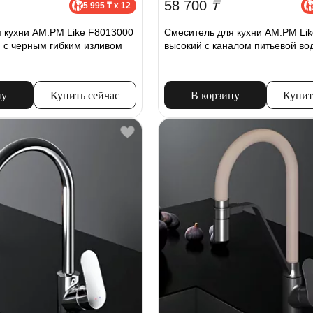
58 700
₸
5 995 ₸ x 12
 кухни AM.PM Like F8013000
Смеситель для кухни AM.PM Li
, с черным гибким изливом
высокий с каналом питьевой во
ну
Купить сейчас
В корзину
Купит