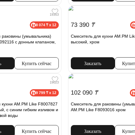
19353
73 390
₸
8 074 ₸ x 12
 раковины (умывальника)
Смеситель для кухни AM.PM Li
092116 с донным клапаном,
высокий, хром
ь
Купить сейчас
Заказать
Купит
19023
102 090
₸
9 799 ₸ x 12
 кухни AM.PM Like F8007827
Смеситель для раковины (умыв
ый, с синим гибким изливом и
AM.PM Like F8093016 хром
вой воды
ь
Купить сейчас
Заказать
Купит