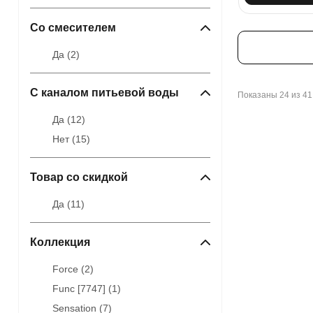
Со смесителем
Да (
2
)
С каналом питьевой воды
Показаны 24 из 41
Да (
12
)
Нет (
15
)
Товар со скидкой
Да (
11
)
Коллекция
Force (
2
)
Func [7747] (
1
)
Sensation (
7
)