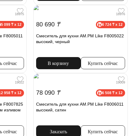
18975
18976
80 690
₸
5 099 ₸ x 12
6 724 ₸ x 12
ke F8005011
Смеситель для кухни AM.PM Like F8005022
высокий, черный
ь сейчас
В корзину
Купить сейчас
19022
19009
78 090
₸
12 958 ₸ x 12
6 508 ₸ x 12
ke F8007825
Смеситель для кухни AM.PM Like F8006011
им изливом
высокий, сатин
ь сейчас
Заказать
Купить сейчас