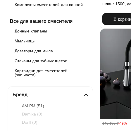
шланг 1500, д
Комплекты смесителей для ванной
В корзи
Все для вашего смесителя
Донные клапаны
Мыльницы
Дозаторы для мыла
Стаканы для зубных щеток
Картриджи для смесителей
(зап.части)
Бренд
AM.PM (
51
)
Damixa (
0
)
Dorff (
0
)
140 190
₸
-49%