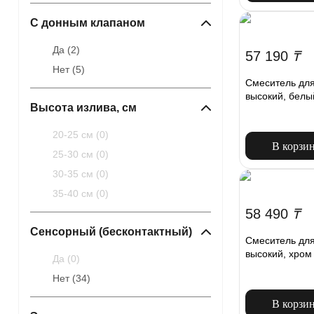
С донным клапаном
Да (
2
)
57 190
₸
Нет (
5
)
Смеситель для
высокий, белы
Высота излива, см
20-25 см (
0
)
В корзи
25-30 см (
0
)
30-35 см (
0
)
35-40 см (
0
)
58 490
₸
Сенсорный (бесконтактный)
Смеситель для
высокий, хром
Да (
0
)
Нет (
34
)
В корзи