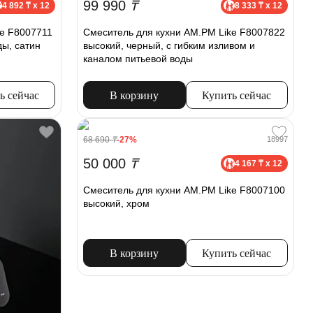
99 990
₸
4 892 ₸ x 12
8 333 ₸ x 12
ke F8007711
Смеситель для кухни AM.PM Like F8007822
ды, сатин
высокий, черный, с гибким изливом и
каналом питьевой воды
ь сейчас
В корзину
Купить сейчас
68 690
₸
-27%
18997
50 000
₸
4 167 ₸ x 12
Смеситель для кухни AM.PM Like F8007100
высокий, хром
В корзину
Купить сейчас