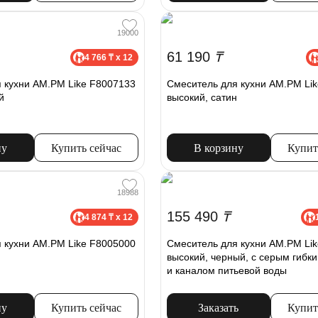
19000
61 190
₸
4 766 ₸ x 12
 кухни AM.PM Like F8007133
Смеситель для кухни AM.PM Li
й
высокий, сатин
ну
Купить сейчас
В корзину
Купит
18988
155 490
₸
4 874 ₸ x 12
 кухни AM.PM Like F8005000
Смеситель для кухни AM.PM Li
высокий, черный, с серым гибк
и каналом питьевой воды
ну
Купить сейчас
Заказать
Купит