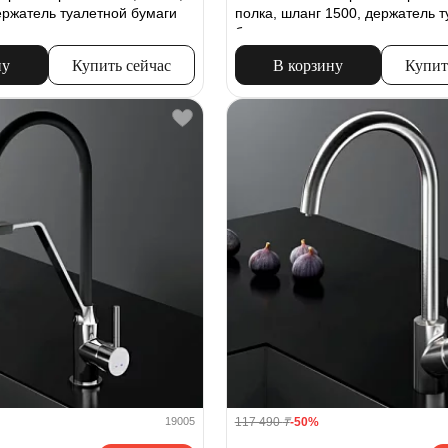
ержатель туалетной бумаги
полка, шланг 1500, держатель 
бумаги
ну
Купить сейчас
В корзину
Купит
117 490
₸
-50%
19005