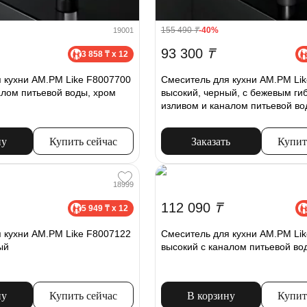
155 490
₸
-40%
19001
93 300
₸
3 858 ₸ x 12
 кухни AM.PM Like F8007700
Смеситель для кухни AM.PM Li
алом питьевой воды, хром
высокий, черный, с бежевым ги
изливом и каналом питьевой во
ну
Купить сейчас
Заказать
Купит
18999
112 090
₸
5 949 ₸ x 12
 кухни AM.PM Like F8007122
Смеситель для кухни AM.PM Li
ый
высокий с каналом питьевой во
ну
Купить сейчас
В корзину
Купит