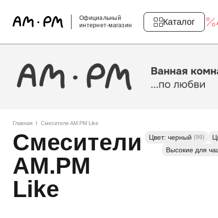
Официальный
Каталог
интернет-магазин
Главная
Смесители AM.PM Like
Смесители
Цвет: черный
Ц
(99)
Высокие для ча
AM.PM
Like