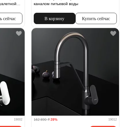
туалетной
каналом питьевой воды
ь сейчас
В корзину
Купить сейчас
162 890
₸
-39%
19002
19012