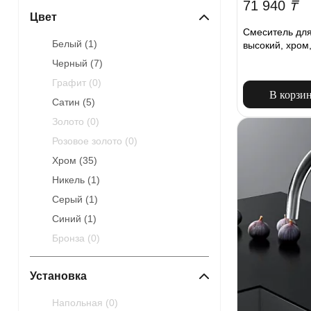
71 940
₸
Цвет
Смеситель для
Белый (
1
)
высокий, хром
Черный (
7
)
Графит (
0
)
В корзи
Сатин (
5
)
Золото (
0
)
Розовое золото (
0
)
Хром (
35
)
Никель (
1
)
Серый (
1
)
Синий (
1
)
Бронза (
0
)
Установка
Напольная (
0
)