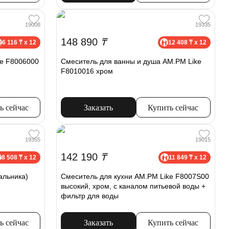
19008
19335
148 890
₸
6 116 ₸ x 12
12 408 ₸ x 12
ke F8006000
Смеситель для ванны и душа AM.PM Like
F8010016 хром
ь сейчас
Заказать
Купить сейчас
19355
19015
142 190
₸
8 508 ₸ x 12
11 849 ₸ x 12
альника)
Смеситель для кухни AM.PM Like F8007S00
высокий, хром, с каналом питьевой воды +
фильтр для воды
ь сейчас
Заказать
Купить сейчас