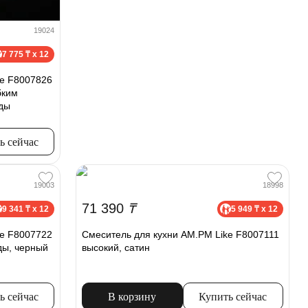
19024
7 775 ₸ x 12
ke F8007826
бким
ды
ь сейчас
19003
18998
71 390
₸
9 341 ₸ x 12
5 949 ₸ x 12
ke F8007722
Смеситель для кухни AM.PM Like F8007111
ды, черный
высокий, сатин
ь сейчас
В корзину
Купить сейчас