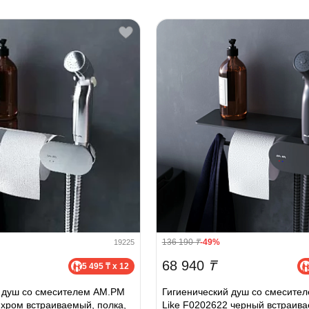
136 190
₸
-49%
19225
68 940
₸
5 495 ₸ x 12
й душ со смесителем AM.PM
Гигиенический душ со смесите
 хром встраиваемый, полка,
Like F0202622 черный встраив