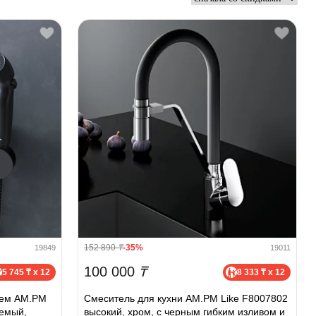
152 890
₸
-35%
19849
19011
100 000
₸
5 745 ₸ x 12
8 333 ₸ x 12
лем AM.PM
Смеситель для кухни AM.PM Like F8007802
аемый,
высокий, хром, с черным гибким изливом и