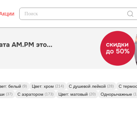
Акции
вет: белый
Цвет: хром
С душевой лейкой
С термо
(9)
(214)
(28)
ши
С аэратором
Цвет: матовый
Однорычажные
(37)
(173)
(20)
(1