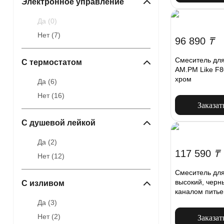
Электронное управление
Да (
0
)
Нет (
7
)
96 890
₸
Смеситель для
С термостатом
AM.PM Like F8
хром
Да (
6
)
Нет (
16
)
Заказат
С душевой лейкой
Да (
2
)
117 590
₸
Нет (
12
)
Смеситель для
высокий, черн
С изливом
каналом питье
Да (
3
)
Нет (
2
)
Заказат