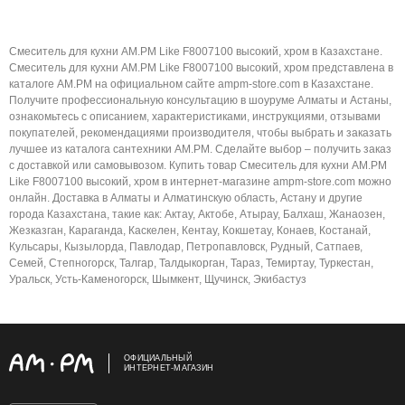
Смеситель для кухни AM.PM Like F8007100 высокий, хром в Казахстане.
Смеситель для кухни AM.PM Like F8007100 высокий, хром представлена в
каталоге AM.PM на официальном сайте ampm-store.com в Казахстане.
Получите профессиональную консультацию в шоуруме Алматы и Астаны,
ознакомьтесь с описанием, характеристиками, инструкциями, отзывами
покупателей, рекомендациями производителя, чтобы выбрать и заказать
лучшее из каталога сантехники AM.PM. Сделайте выбор – получить заказ
с доставкой или самовывозом. Купить товар Смеситель для кухни AM.PM
Like F8007100 высокий, хром в интернет-магазине ampm-store.com можно
онлайн. Доставка в Алматы и Алматинскую область, Астану и другие
города Казахстана, такие как: Актау, Актобе, Атырау, Балхаш, Жанаозен,
Жезказган, Караганда, Каскелен, Кентау, Кокшетау, Конаев, Костанай,
Кульсары, Кызылорда, Павлодар, Петропавловск, Рудный, Сатпаев,
Семей, Степногорск, Талгар, Талдыкорган, Тараз, Темиртау, Туркестан,
Уральск, Усть-Каменогорск, Шымкент, Щучинск, Экибастуз
ОФИЦИАЛЬНЫЙ
ИНТЕРНЕТ-МАГАЗИН