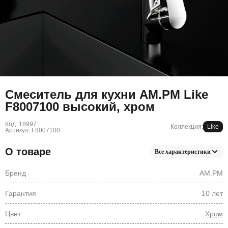
Смеситель для кухни AM.PM Like
F8007100 высокий, хром
Код: 18997
Коллекция:
Like
Артикул: F8007100
О товаре
Все характеристики
Бренд
AM.PM
Гарантия
10 лет
Цвет
Хром