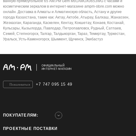
ванную прямоугольное 65 AM.PM Gem M91AMOX0653WG с часами и
косметическим зеркалом в интернет-магазине ampm-store.com можно
онлайн. Доставка в Алматы и Алматинскую область, Астану и другие
города Казахстана, такие как: Актау, Актобе, Атырау, Балхаш, Жанаозен,
Жезказган, Караганда, Каскелен, Кентау, Кокшетау, Конаев, Костанай,
Кульсары, Кызылорда, Павлодар, Петропавловск, Рудный, Сатпаев,
Семей, Степногорск, Талгар, Талдыкорган, Тараз, Темиртау, Туркестан,
Уральск, Усть-Каменогорск, Шымкент, Щучинск, Экибастуз
ОФИЦИАЛЬНЫЙ
ИНТЕРНЕТ-МАГАЗИН
+7 747 095 15 49
Пожаловаться
ПОКУПАТЕЛЯМ:
ПРОЕКТНЫЕ ПОСТАВКИ