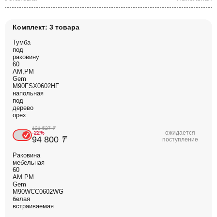
Комплект: 3 товара
Тумба
под
раковину
60
AM,PM
Gem
M90FSX0602HF
напольная
под
дерево
орех
121 527
₸
ожидается
-22%
94 800
₸
поступление
Раковина
мебельная
60
AM.PM
Gem
M90WCC0602WG
белая
встраиваемая