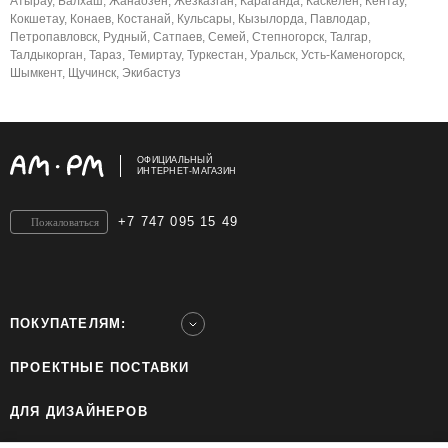
Атырау, Балхаш, Жанаозен, Жезказган, Караганда, Каскелен, Кентау,
Кокшетау, Конаев, Костанай, Кульсары, Кызылорда, Павлодар,
Петропавловск, Рудный, Сатпаев, Семей, Степногорск, Талгар,
Талдыкорган, Тараз, Темиртау, Туркестан, Уральск, Усть-Каменогорск,
Шымкент, Щучинск, Экибастуз
ОФИЦИАЛЬНЫЙ
ИНТЕРНЕТ-МАГАЗИН
+7 747 095 15 49
Пожаловаться
ПОКУПАТЕЛЯМ:
ПРОЕКТНЫЕ ПОСТАВКИ
ДЛЯ ДИЗАЙНЕРОВ