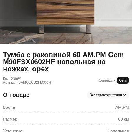
Тумба с раковиной 60 AM.PM Gem
M90FSX0602HF напольная на
ножках, орех
Код: 23069
Коллекция:
Gem
Артикул: SAMGECS2FL060NT
О товаре
Все характеристики
Бренд
AM.PM
Размер
60 см
Установка
Напольная