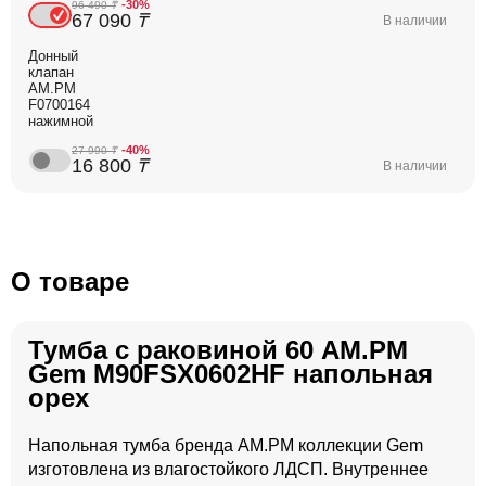
-30%
96 490
₸
67 090
₸
В наличии
Донный
клапан
AM.PM
F0700164
нажимной
-40%
27 990
₸
16 800
₸
В наличии
О товаре
Тумба с раковиной 60 AM.PM
Gem M90FSX0602HF напольная
орех
Напольная тумба бренда AM.PM коллекции Gem
изготовлена из влагостойкого ЛДСП. Внутреннее