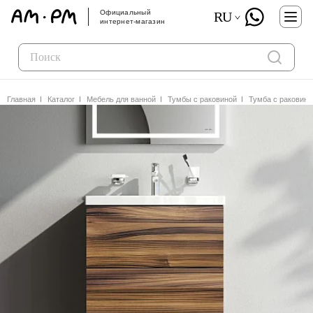
Официальный
RU
интернет-магазин
Главная
Каталог
Мебель для ванной
Тумбы с раковиной
Тумба с раковин