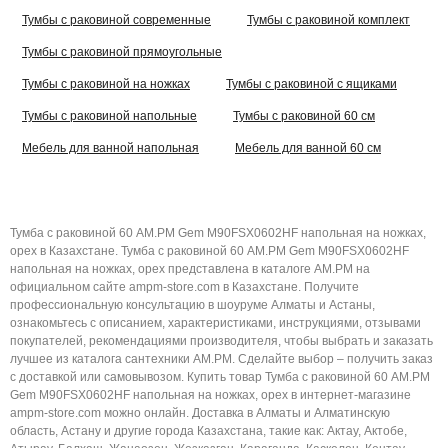
Тумбы с раковиной современные
Тумбы с раковиной комплект
Тумбы с раковиной прямоугольные
Тумбы с раковиной на ножках
Тумбы с раковиной с ящиками
Тумбы с раковиной напольные
Тумбы с раковиной 60 см
Мебель для ванной напольная
Мебель для ванной 60 см
Тумба с раковиной 60 AM.PM Gem M90FSX0602HF напольная на ножках,
орех в Казахстане. Тумба с раковиной 60 AM.PM Gem M90FSX0602HF
напольная на ножках, орех представлена в каталоге AM.PM на
официальном сайте ampm-store.com в Казахстане. Получите
профессиональную консультацию в шоуруме Алматы и Астаны,
ознакомьтесь с описанием, характеристиками, инструкциями, отзывами
покупателей, рекомендациями производителя, чтобы выбрать и заказать
лучшее из каталога сантехники AM.PM. Сделайте выбор – получить заказ
с доставкой или самовывозом. Купить товар Тумба с раковиной 60 AM.PM
Gem M90FSX0602HF напольная на ножках, орех в интернет-магазине
ampm-store.com можно онлайн. Доставка в Алматы и Алматинскую
область, Астану и другие города Казахстана, такие как: Актау, Актобе,