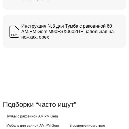
Инструкция №3 для Тумба с раковиной 60
AM.PM Gem M90FSX0602HF напольная на
PDF
ножках, орех
Подборки “часто ищут”
Тумбы с раковиной AM.PM Gem
Мебель для ванной AM.PM Gem
В современном стиле