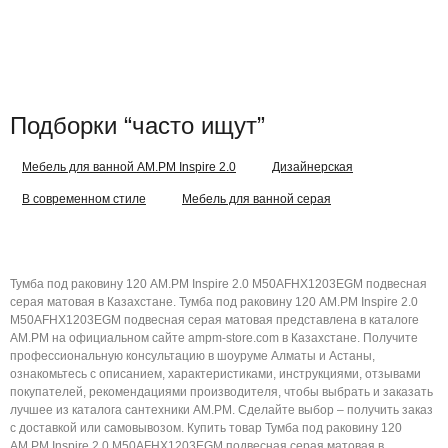
Подборки “часто ищут”
Мебель для ванной AM.PM Inspire 2.0
Дизайнерская
В современном стиле
Мебель для ванной серая
Тумба под раковину 120 AM.PM Inspire 2.0 M50AFHX1203EGM подвесная
серая матовая в Казахстане. Тумба под раковину 120 AM.PM Inspire 2.0
M50AFHX1203EGM подвесная серая матовая представлена в каталоге
AM.PM на официальном сайте ampm-store.com в Казахстане. Получите
профессиональную консультацию в шоуруме Алматы и Астаны,
ознакомьтесь с описанием, характеристиками, инструкциями, отзывами
покупателей, рекомендациями производителя, чтобы выбрать и заказать
лучшее из каталога сантехники AM.PM. Сделайте выбор – получить заказ
с доставкой или самовывозом. Купить товар Тумба под раковину 120
AM.PM Inspire 2.0 M50AFHX1203EGM подвесная серая матовая в