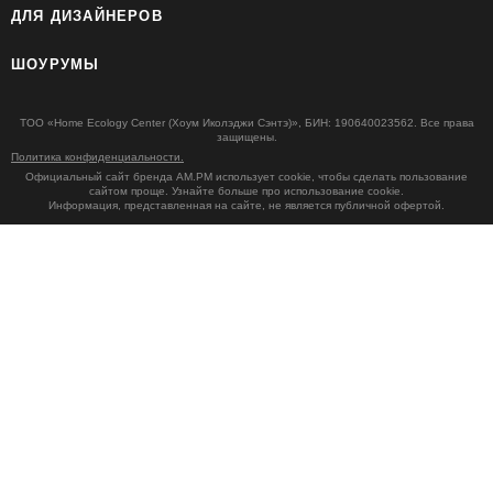
ДЛЯ ДИЗАЙНЕРОВ
ШОУРУМЫ
ТОО «Home Ecology Center (Хоум Иколэджи Сэнтэ)», БИН: 190640023562. Все права
защищены.
Политика конфиденциальности.
Официальный сайт бренда AM.PM использует cookie, чтобы сделать пользование
сайтом проще. Узнайте больше про использование cookie.
Информация, представленная на сайте, не является публичной офертой.