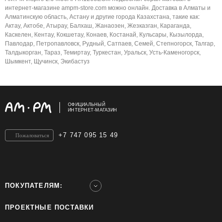
интернет-магазине ampm-store.com можно онлайн. Доставка в Алматы и
Алматинскую область, Астану и другие города Казахстана, такие как:
Актау, Актобе, Атырау, Балхаш, Жанаозен, Жезказган, Караганда,
Каскелен, Кентау, Кокшетау, Конаев, Костанай, Кульсары, Кызылорда,
Павлодар, Петропавловск, Рудный, Сатпаев, Семей, Степногорск, Талгар,
Талдыкорган, Тараз, Темиртау, Туркестан, Уральск, Усть-Каменогорск,
Шымкент, Щучинск, Экибастуз
ОФИЦИАЛЬНЫЙ
ИНТЕРНЕТ-МАГАЗИН
+7 747 095 15 49
Пожаловаться
ПОКУПАТЕЛЯМ:
ПРОЕКТНЫЕ ПОСТАВКИ