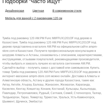
Подборки “часто ищут”
Дизайнерская
Цветная
В современном стиле
Мебель для ванной с 2 раковинами 120 см
Тумба под раковину 120 AM.PM Func M8FFUX1201OF под дерево в
Казахстане. Тумба под раковину 120 AM.PM Func M8FFUX1201OF под
дерево представлена в каталоге AM.PM на официальном сайте ampm-
store.com в Казахстане. Получите профессиональную консультацию в
шоуруме Алматы и Астаны, ознакомьтесь с описанием, характеристиками,
инструкциями, отзывами покупателей, рекомендациями производителя,
чтобы выбрать и заказать лучшее из каталога сантехники AM.PM.
Сделайте выбор – получить заказ с доставкой или самовывозом. Купить
товар Тумба под раковину 120 AM.PM Func M8FFUX1201OF под дерево в
интернет-магазине ampm-store.com можно онлайн. Доставка в Алматы и
Алматинскую область, Астану и другие города Казахстана, такие как:
Актау, Актобе, Атырау, Балхаш, Жанаозен, Жезказган, Караганда,
Каскелен, Кентау, Кокшетау, Конаев, Костанай, Кульсары, Кызылорда,
Павлодар, Петропавловск, Рудный, Сатпаев, Семей, Степногорск, Талгар,
Талдыкорган, Тараз, Темиртау, Туркестан, Уральск, Усть-Каменогорск,
Шымкент, Щучинск, Экибастуз