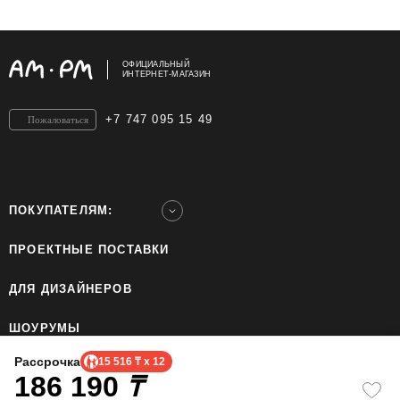
ОФИЦИАЛЬНЫЙ
ИНТЕРНЕТ-МАГАЗИН
+7 747 095 15 49
Пожаловаться
ПОКУПАТЕЛЯМ:
ПРОЕКТНЫЕ ПОСТАВКИ
ДЛЯ ДИЗАЙНЕРОВ
ШОУРУМЫ
Рассрочка
15 516 ₸ x 12
186 190
ТОО «Home Ecology Center (Хоум Иколэджи Сэнтэ)», БИН: 190640023562. Все права
₸
защищены.