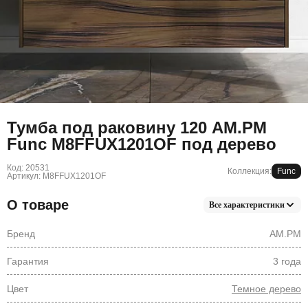
Тумба под раковину 120 AM.PM
Func M8FFUX1201OF под дерево
Код: 20531
Коллекция:
Func
Артикул: M8FFUX1201OF
О товаре
Все характеристики
Бренд
AM.PM
Гарантия
3 года
Цвет
Темное дерево