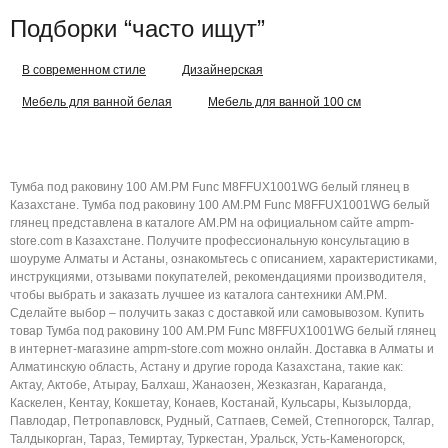
Подборки “часто ищут”
В современном стиле
Дизайнерская
Мебель для ванной белая
Мебель для ванной 100 см
Тумба под раковину 100 AM.PM Func M8FFUX1001WG белый глянец в
Казахстане. Тумба под раковину 100 AM.PM Func M8FFUX1001WG белый
глянец представлена в каталоге AM.PM на официальном сайте ampm-
store.com в Казахстане. Получите профессиональную консультацию в
шоуруме Алматы и Астаны, ознакомьтесь с описанием, характеристиками,
инструкциями, отзывами покупателей, рекомендациями производителя,
чтобы выбрать и заказать лучшее из каталога сантехники AM.PM.
Сделайте выбор – получить заказ с доставкой или самовывозом. Купить
товар Тумба под раковину 100 AM.PM Func M8FFUX1001WG белый глянец
в интернет-магазине ampm-store.com можно онлайн. Доставка в Алматы и
Алматинскую область, Астану и другие города Казахстана, такие как:
Актау, Актобе, Атырау, Балхаш, Жанаозен, Жезказган, Караганда,
Каскелен, Кентау, Кокшетау, Конаев, Костанай, Кульсары, Кызылорда,
Павлодар, Петропавловск, Рудный, Сатпаев, Семей, Степногорск, Талгар,
Талдыкорган, Тараз, Темиртау, Туркестан, Уральск, Усть-Каменогорск,