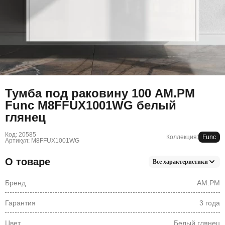
Тумба под раковину 100 AM.PM
Func M8FFUX1001WG белый
глянец
Код: 20585
Коллекция:
Func
Артикул: M8FFUX1001WG
О товаре
Все характеристики
Бренд
AM.PM
Гарантия
3 года
Цвет
Белый глянец