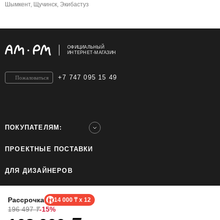
Шымкент, Щучинск, Экибастуз
ОФИЦИАЛЬНЫЙ
ИНТЕРНЕТ-МАГАЗИН
+7 747 095 15 49
Пожаловаться
ПОКУПАТЕЛЯМ:
ПРОЕКТНЫЕ ПОСТАВКИ
ДЛЯ ДИЗАЙНЕРОВ
ШОУРУМЫ
Рассрочка
14 000 ₸ x 12
196 497
₸
-15%
ТОО «Home Ecology Center (Хоум Иколэджи Сэнтэ)», БИН: 190640023562. Все права