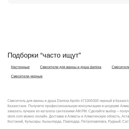
Подборки “часто ищут”
Настенные
Смесители для ванны и душа damixa
Смесител
Смесители черные
Смеситель для ванны и душа Damixa Apollo 471000300 черный в Казахст
Казахстане. Получите профессиональную консультацию в шоуруме Алмат
заказать лучшее из каталога сантехники AM.PM. Сделайте выбор – полу
store.com можно онлайн. Доставка в Алматы и Алматинскую область, Астан
Костанай, Кульсары, Кызылорда, Павлодар, Петропавловск, Рудный, Сатпа