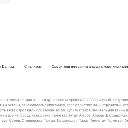
и Damixa
С изливом
Смесители для ванны и душа с коротким изли
ане. Смеситель для ванны и душа Damixa Apollo 471000300 черный представ
ы и Астаны, ознакомьтесь с описанием, характеристиками, инструкциями, о
чить заказ с доставкой или самовывозом. Купить товар Смеситель для ванны 
у и другие города Казахстана, такие как: Актау, Актобе, Атырау, Балхаш, Жан
ев, Семей, Степногорск, Талгар, Талдыкорган, Тараз, Темиртау, Туркестан, У