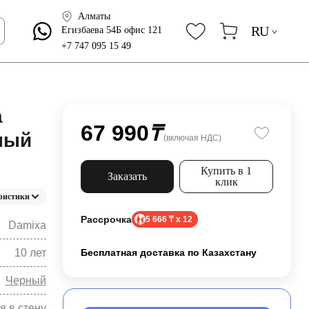
Алматы
RU
Егизбаева 54Б офис 121
+7 747 095 15 49
а
67 990
₸
рный
(включая НДС)
Купить в 1
Заказать
клик
ристики
Рассрочка
5 666 ₸ x 12
Damixa
10 лет
Бесплатная доставка по Казахстану
Черный
я в стену