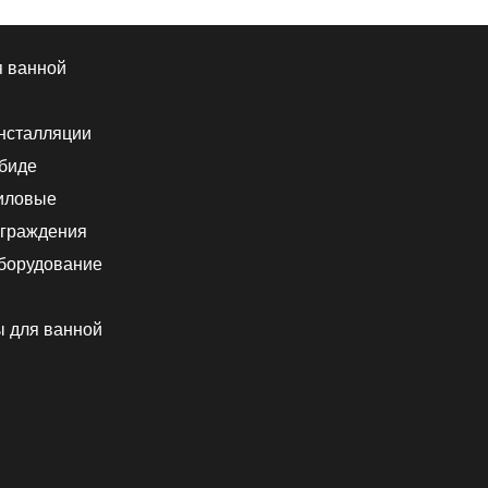
я ванной
нсталляции
 биде
иловые
граждения
борудование
ы для ванной