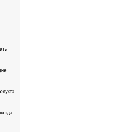
ать
щие
одукта
икогда