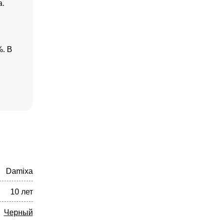
а.
%. В
Damixa
10 лет
Черный