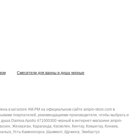
вом
Смесители для ванны и душа черные
лена в каталоге AM.PM на официальном сайте ampm-store.com в
тзывами покупателей, рекомендациями производителя, чтобы выбрать и
и душа Damixa Apollo 471000300 черный в интернет-магазине ampm-
аозен, Жезказган, Караганда, Каскелен, Кентау, Кокшетау, Конаев,
ральск, Усть-Каменогорск, Шымкент, Щучинск, Экибастуз