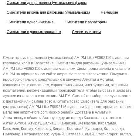
Смесители для раковины (умывальника) хром
Смесители никель для раковины (умывальника)
Немецкие
Смесители однорычажные
Смесители с аэратором
Смесители с донным клапаном
Смесители хром
Смеситель для раковины (умывальника) AM.PM Like F8092116 с донным
клапаном, хром в Казахстане. Смеситель для раковины (умывальника)
AM.PM Like F8092116 с донным клапаном, хром представлена в каталоге
AM.PM на официальном сайте ampm-store.com в Казахстане. Получите
профессиональную консультацию в шоуруме Алматы и Астаны,
ознакомьтесь с описанием, характеристиками, инструкциями, отзывами
покупателей, рекомендациями производителя, чтобы выбрать и заказать
лучшее из каталога сантехники AM.PM. Сделайте выбор – получить заказ
с доставкой или самовывозом. Купить товар Смеситель для раковины
(умывальника) AM.PM Like F8092116 с донным клапаном, хром в интернет-
магазине ampm-store.com можно онлайн. Доставка в Алматы и
Алматинскую область, Астану и другие города Казахстана, такие как:
Актау, Актобе, Атырау, Балхаш, Жанаозен, Жезказган, Караганда,
Каскелен, Кентау, Кокшетау, Конаев, Костанай, Кульсары, Кызылорда,
Павлодар, Петропавловск, Рудный, Сатпаев, Семей, Степногорск, Талгар,