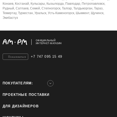
Конаев, Костанай, Кульсары, Кызылорда, Павлодар, Петропавловск,
Рудный, Сатпаев, Семей, Степногорск, Талгар, Талдыкорган, Тараз,
Темиртау, Туркестан, Уральск, Усть-Каменогорск, Шымкент, Щучинск,
Экибастуз
ОФИЦИАЛЬНЫЙ
ИНТЕРНЕТ-МАГАЗИН
+7 747 095 15 49
Пожаловаться
ПОКУПАТЕЛЯМ:
ПРОЕКТНЫЕ ПОСТАВКИ
ДЛЯ ДИЗАЙНЕРОВ