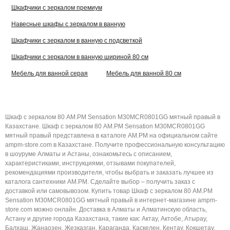
Шкафчики с зеркалом премиум
Навесные шкафы с зеркалом в ванную
Шкафчики с зеркалом в ванную с подсветкой
Шкафчики с зеркалом в ванную шириной 80 см
Мебель для ванной серая
Мебель для ванной 80 см
Шкаф с зеркалом 80 AM.PM Sensation M30MCR0801GG мятный правый в
Казахстане. Шкаф с зеркалом 80 AM.PM Sensation M30MCR0801GG
мятный правый представлена в каталоге AM.PM на официальном сайте
ampm-store.com в Казахстане. Получите профессиональную консультацию
в шоуруме Алматы и Астаны, ознакомьтесь с описанием,
характеристиками, инструкциями, отзывами покупателей,
рекомендациями производителя, чтобы выбрать и заказать лучшее из
каталога сантехники AM.PM. Сделайте выбор – получить заказ с
доставкой или самовывозом. Купить товар Шкаф с зеркалом 80 AM.PM
Sensation M30MCR0801GG мятный правый в интернет-магазине ampm-
store.com можно онлайн. Доставка в Алматы и Алматинскую область,
Астану и другие города Казахстана, такие как: Актау, Актобе, Атырау,
Балхаш, Жанаозен, Жезказган, Караганда, Каскелен, Кентау, Кокшетау,