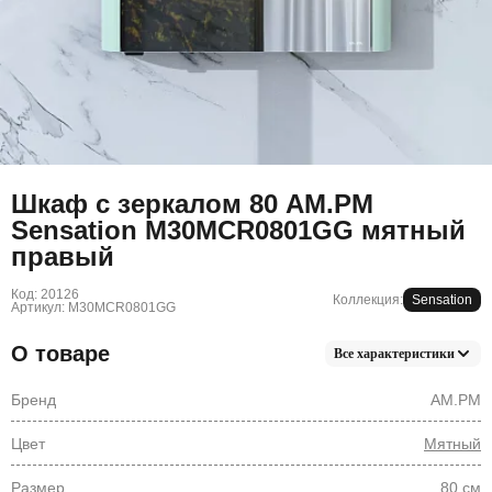
Шкаф с зеркалом 80 AM.PM
Sensation M30MCR0801GG мятный
правый
Код: 20126
Коллекция:
Sensation
Артикул: M30MCR0801GG
О товаре
Все характеристики
Бренд
AM.PM
Цвет
Мятный
Размер
80 см