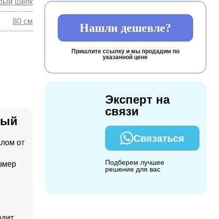
рый шелк
80 см
Нашли дешевле?
Пришлите ссылку и мы продадим по
указанной цене
Эксперт на
связи
вый
Связаться
алом от
Подберем лучшее
змер
решение для вас
одит