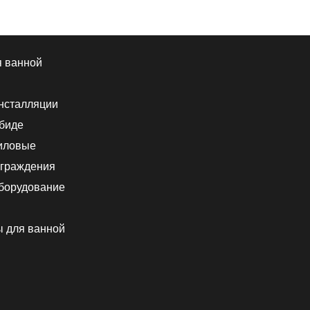
я ванной
нсталляции
 биде
иловые
граждения
борудование
ы для ванной