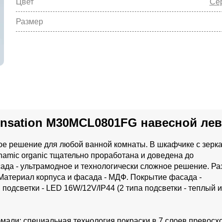
Цвет
Се
Размер
ensation M30MCL0801FG навесной ле
ое решение для любой ванной комнаты. В шкафчике с зерк
namic organic тщательно проработана и доведена до
ада - ультрамодное и технологически сложное решение. Ра
. Материал корпуса и фасада - МДФ. Покрытие фасада -
подсветки - LED 16W/12V/IP44 (2 типа подсветки - теплый и
мали: специальная технология покраски в 7 слоев превосх