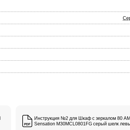
Се
M
Инструкция №2 для Шкаф с зеркалом 80 A
Sensation M30MCL0801FG серый шелк лев
PDF