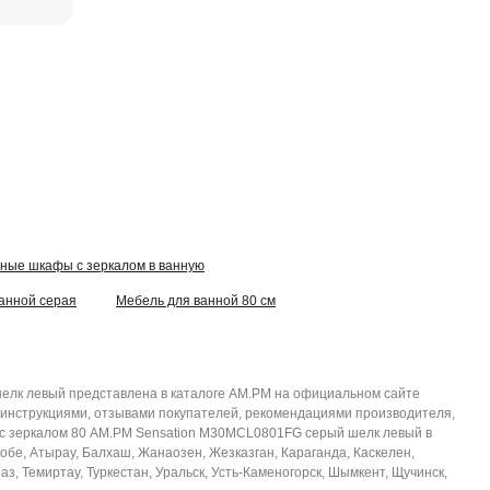
ные шкафы с зеркалом в ванную
анной серая
Мебель для ванной 80 см
елк левый представлена в каталоге AM.PM на официальном сайте
 инструкциями, отзывами покупателей, рекомендациями производителя,
аф с зеркалом 80 AM.PM Sensation M30MCL0801FG серый шелк левый в
тобе, Атырау, Балхаш, Жанаозен, Жезказган, Караганда, Каскелен,
з, Темиртау, Туркестан, Уральск, Усть-Каменогорск, Шымкент, Щучинск,