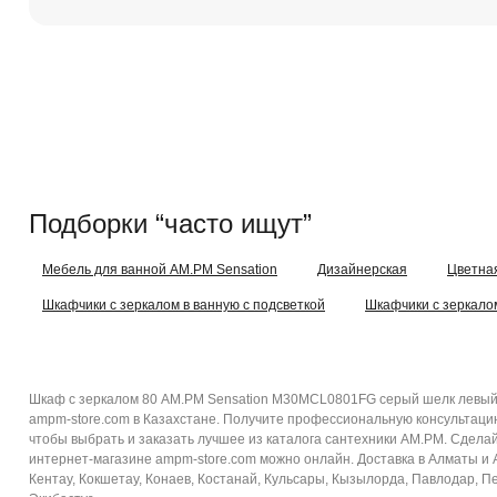
Подборки “часто ищут”
Мебель для ванной AM.PM Sensation
Дизайнерская
Цветна
Шкафчики с зеркалом в ванную с подсветкой
Шкафчики с зеркало
Шкаф с зеркалом 80 AM.PM Sensation M30MCL0801FG серый шелк левый 
ampm-store.com в Казахстане. Получите профессиональную консультаци
чтобы выбрать и заказать лучшее из каталога сантехники AM.PM. Сдела
интернет-магазине ampm-store.com можно онлайн. Доставка в Алматы и Ал
Кентау, Кокшетау, Конаев, Костанай, Кульсары, Кызылорда, Павлодар, Пе