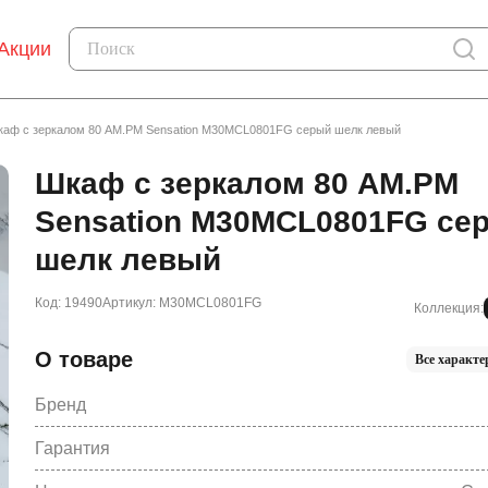
Акции
аф с зеркалом 80 AM.PM Sensation M30MCL0801FG серый шелк левый
Шкаф с зеркалом 80 AM.PM
Sensation M30MCL0801FG се
шелк левый
Код: 19490
Артикул: M30MCL0801FG
Коллекция:
О товаре
Все характе
Бренд
Гарантия