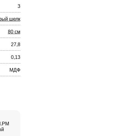
3
рый шелк
80 см
27,8
0,13
МДФ
M.PM
ый