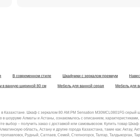
я
В современном стиле
Шкафчики с зеркалом премиум
Навес
м в ванную шириной 80 см
Мебель для ванной серая
Мебель для в
в Казахстане. Шкаф с зеркалом 80 AM.PM Sensation M30MCL0801FG серый ш
ю в шоуруме Алматы и Астаны, ознакомьтесь с описанием, характеристиками,
йте выбор – получить заказ с доставкой или самовывозом. Купить товар Шк
матинскую область, Астану и другие города Казахстана, такие как: Актау, Ак
тропавловск, Рудный, Сатпаев, Семей, Степногорск, Талгар, Талдыкорган, Тара