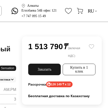
Алматы
RU
Егизбаева 54Б офис 121
+7 747 095 15 49
1 513 790
₸
рый
(включая
НДС)
Купить в 1
Sensation
Заказать
клик
ристики
Рассрочка
126 149 ₸ x 12
AM.PM
Бесплатная доставка по Казахстану
3