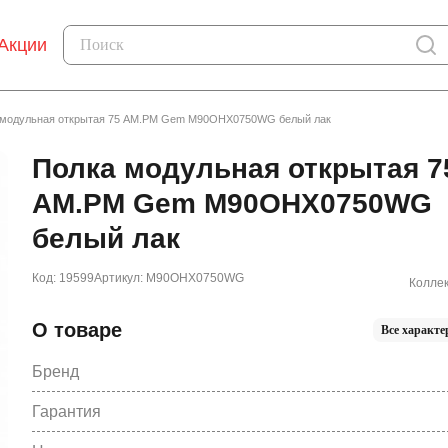
Акции
 модульная открытая 75 AM.PM Gem M90OHX0750WG белый лак
Полка модульная открытая 7
AM.PM Gem M90OHX0750WG
белый лак
Код: 19599
Артикул: M90OHX0750WG
Коллек
О товаре
Все характе
Бренд
Гарантия