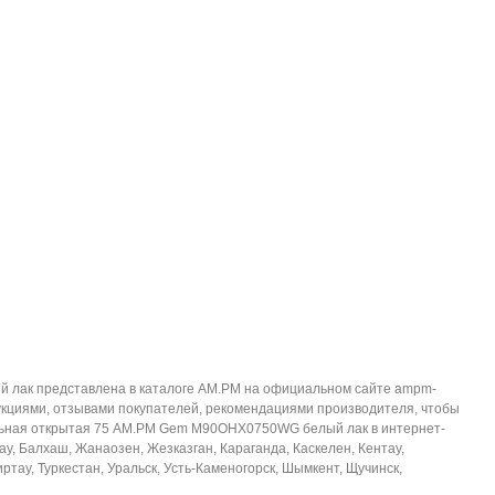
лак представлена в каталоге AM.PM на официальном сайте ampm-
рукциями, отзывами покупателей, рекомендациями производителя, чтобы
дульная открытая 75 AM.PM Gem M90OHX0750WG белый лак в интернет-
ау, Балхаш, Жанаозен, Жезказган, Караганда, Каскелен, Кентау,
ртау, Туркестан, Уральск, Усть-Каменогорск, Шымкент, Щучинск,