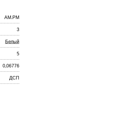
AM.PM
3
Белый
5
0,06776
ДСП