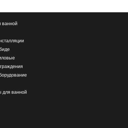
я ванной
нсталляции
 биде
иловые
граждения
борудование
ы для ванной