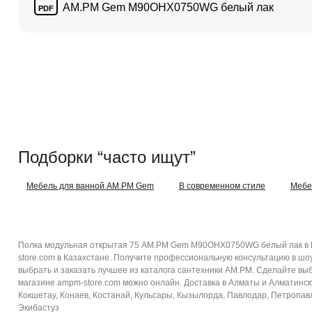
AM.PM Gem M90OHX0750WG белый лак
PDF
Подборки “часто ищут”
Мебель для ванной AM.PM Gem
В современном стиле
Мебе
Полка модульная открытая 75 AM.PM Gem M90OHX0750WG белый лак в К
store.com в Казахстане. Получите профессиональную консультацию в шо
выбрать и заказать лучшее из каталога сантехники AM.PM. Сделайте в
магазине ampm-store.com можно онлайн. Доставка в Алматы и Алматинскую
Кокшетау, Конаев, Костанай, Кульсары, Кызылорда, Павлодар, Петропавло
Экибастуз