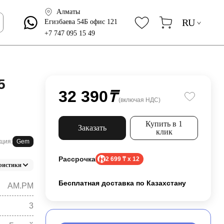
Алматы
RU
Егизбаева 54Б офис 121
+7 747 095 15 49
5
32 390
₸
(включая НДС)
Купить в 1
Заказать
клик
ция:
Gem
Рассрочка
2 699 ₸ x 12
ристики
Бесплатная доставка по Казахстану
AM.PM
3