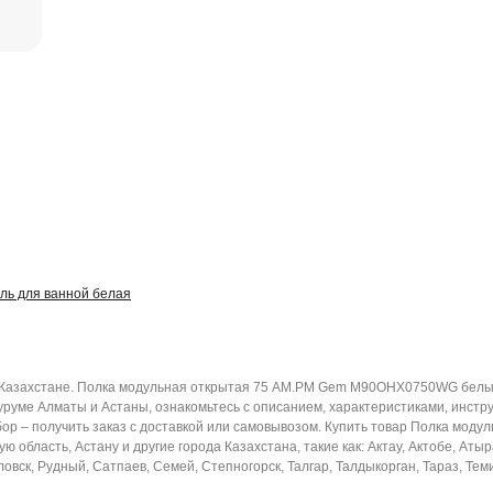
ль для ванной белая
азахстане. Полка модульная открытая 75 AM.PM Gem M90OHX0750WG белый 
уруме Алматы и Астаны, ознакомьтесь с описанием, характеристиками, инст
ыбор – получить заказ с доставкой или самовывозом. Купить товар Полка мо
 область, Астану и другие города Казахстана, такие как: Актау, Актобе, Атыр
вск, Рудный, Сатпаев, Семей, Степногорск, Талгар, Талдыкорган, Тараз, Теми