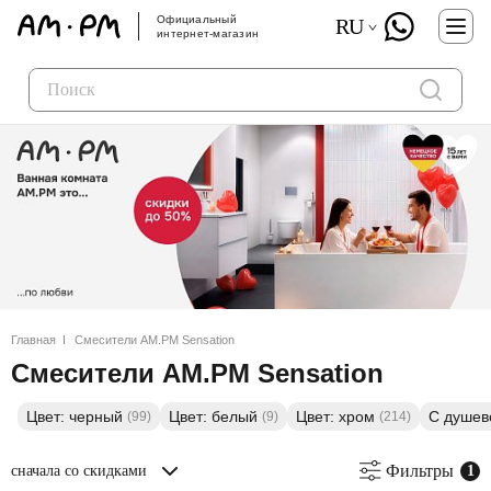
Официальный
RU
интернет-магазин
Главная
Смесители AM.PM Sensation
Смесители AM.PM Sensation
Цвет: черный
Цвет: белый
Цвет: хром
С душев
(99)
(9)
(214)
Фильтры
сначала со скидками