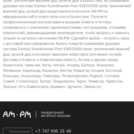
хром: тропический верхний душ, ручной душ в Казахстане. Встраиваемая
душевая система Damixa Scandinavian Pure 936520000 хром: тропический
верхний душ, ручной душ представлена в каталоге AM.PM на
официальном сайте ampm-store.com в Казахстане. Получите
профессиональную консультацию в шоуруме Алматы и Астаны,
ознакомьтесь с описанием, характеристиками, инструкциями, отзывами
покупателей, рекомендациями производителя, чтобы выбрать и заказать
лучшее из каталога сантехники AM.PM. Сделайте выбор – получить заказ
с доставкой или самовывозом. Купить товар Встраиваемая душевая
система Damixa Scandinavian Pure 936520000 хром: тропический верхний
душ, ручной душ в интернет-магазине ampm-store.com можно онлайн.
Доставка в Алматы и Алматинскую область, Астану и другие города
Казахстана, такие как: Актау, Актобе, Атырау, Балхаш, Жанаозен,
Жезказган, Караганда, Каскелен, Кентау, Кокшетау, Конаев, Костанай,
Кульсары, Кызылорда, Павлодар, Петропавловск, Рудный, Сатпаев,
Семей, Степногорск, Талгар, Талдыкорган, Тараз, Темиртау, Туркестан,
Уральск, Усть-Каменогорск, Шымкент, Щучинск, Экибастуз
ОФИЦИАЛЬНЫЙ
ИНТЕРНЕТ-МАГАЗИН
+7 747 095 15 49
Пожаловаться