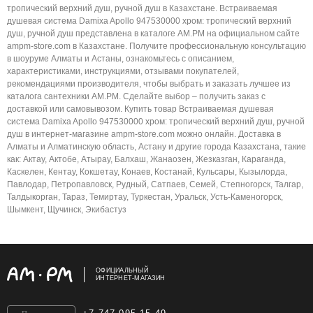
тропический верхний душ, ручной душ в Казахстане. Встраиваемая
душевая система Damixa Apollo 947530000 хром: тропический верхний
душ, ручной душ представлена в каталоге AM.PM на официальном сайте
ampm-store.com в Казахстане. Получите профессиональную консультацию
в шоуруме Алматы и Астаны, ознакомьтесь с описанием,
характеристиками, инструкциями, отзывами покупателей,
рекомендациями производителя, чтобы выбрать и заказать лучшее из
каталога сантехники AM.PM. Сделайте выбор – получить заказ с
доставкой или самовывозом. Купить товар Встраиваемая душевая
система Damixa Apollo 947530000 хром: тропический верхний душ, ручной
душ в интернет-магазине ampm-store.com можно онлайн. Доставка в
Алматы и Алматинскую область, Астану и другие города Казахстана, такие
как: Актау, Актобе, Атырау, Балхаш, Жанаозен, Жезказган, Караганда,
Каскелен, Кентау, Кокшетау, Конаев, Костанай, Кульсары, Кызылорда,
Павлодар, Петропавловск, Рудный, Сатпаев, Семей, Степногорск, Талгар,
Талдыкорган, Тараз, Темиртау, Туркестан, Уральск, Усть-Каменогорск,
Шымкент, Щучинск, Экибастуз
ОФИЦИАЛЬНЫЙ
ИНТЕРНЕТ-МАГАЗИН