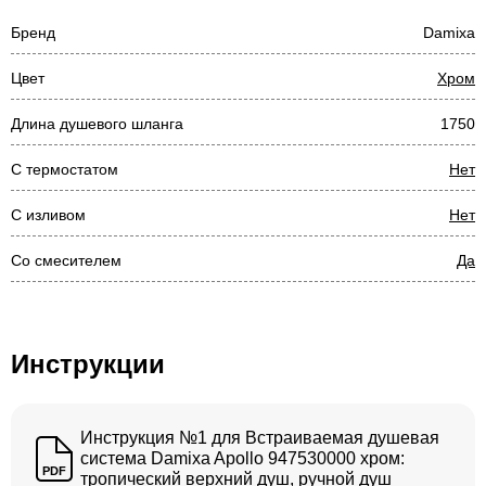
Бренд
Damixa
Цвет
Хром
Длина душевого шланга
1750
С термостатом
Нет
С изливом
Нет
Со смесителем
Да
Инструкции
Инструкция №1 для Встраиваемая душевая
система Damixa Apollo 947530000 хром:
PDF
тропический верхний душ, ручной душ