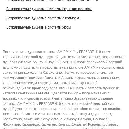
Встраиваемые душевые системы скрытого монтажа
Встраиваемые душевые системы с изливом
Встраиваемые душевые системы хром
Встраиваемая душевая система AM.PM X-Joy FB85A3RH10 хром:
тропический верхний душ, ручной душ, излив в Казахстане. Встраиваемая
душевая система AM.PM X-Joy FB85A3RH10 хром: тропический верхний
душ, ручной душ, излив представлена в каталоге AM.PM на официальном
сайте ampm-store.com в Казахстане. Получите профессиональную
консультацию в шоуруме Алматы и Астаны, ознакомьтесь с описанием,
характеристиками, инструкциями, отзывами покупателей,
рекомендациями производителя, чтобы выбрать и заказать лучшее из
каталога сантехники AM.PM. Сделайте выбор – получить заказ с
доставкой или самовывозом. Купить товар Встраиваемая душевая
система AM.PM X-Joy FB85A3RH10 хром: тропический верхний душ,
ручной душ, излив в интернет-магазине ampm-store.com можно онлайн.
Доставка в Алматы и Алматинскую область, Астану и другие города
Казахстана, такие как: Актау, Актобе, Атырау, Балхаш, Жанаозен,
Жезказган, Караганда, Каскелен, Кентау, Кокшетау, Конаев, Костанай,