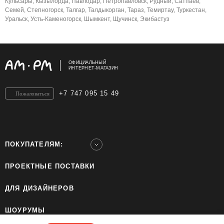
Кульсары, Кызылорда, Павлодар, Петропавловск, Рудный, Сатпаев,
Семей, Степногорск, Талгар, Талдыкорган, Тараз, Темиртау, Туркестан,
Уральск, Усть-Каменогорск, Шымкент, Щучинск, Экибастуз
ОФИЦИАЛЬНЫЙ
ИНТЕРНЕТ-МАГАЗИН
+7 747 095 15 49
Пожаловаться
ПОКУПАТЕЛЯМ:
ПРОЕКТНЫЕ ПОСТАВКИ
ДЛЯ ДИЗАЙНЕРОВ
ШОУРУМЫ