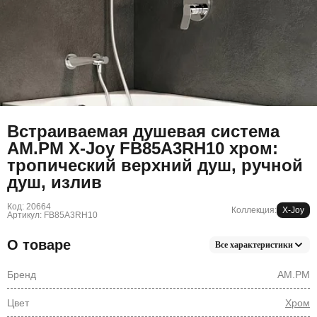
Встраиваемая душевая система
AM.PM X-Joy FB85A3RH10 хром:
тропический верхний душ, ручной
душ, излив
Код: 20664
Коллекция:
X-Joy
Артикул: FB85A3RH10
О товаре
Все характеристики
Бренд
AM.PM
Цвет
Хром