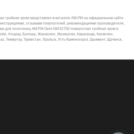
ая тройная хром представлен в каталоге AM.PM на официальном сайте
 инструкциями, отзывами покупателей, рекомендациями производителя,
шалка для полотенец AM.PM Gem A9032700 поворотная тройная хром в
тобе, Атырау, Балхаш, Жанаозен, Жезказган, Караганда, Каскелен,
з, Темиртау, Туркестан, Уральск, Усть-Каменогорск, Шымкент, Щучинск,