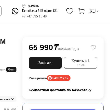
Алматы
RU
Егизбаева 54Б офис 121
+7 747 095 15 49
PM
65 990
₸
(включая НДС)
Купить в 1
Заказать
клик
ция:
Gem
Рассрочка
5 499 ₸ x 12
Бесплатная доставка по Казахстану
ристики
AM.PM