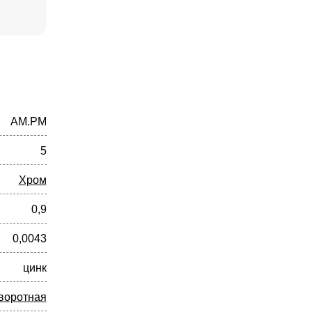
AM.PM
5
Хром
0,9
0,0043
цинк
воротная