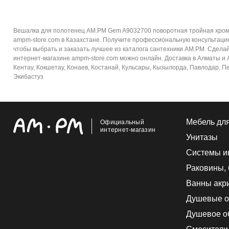
Вешалка для полотенец AM.PM Gem A9032700 поворотная тройная хром 
ampm-store.com в Казахстане. Получите профессиональную консультаци
чтобы выбрать и заказать лучшее из каталога сантехники AM.PM. Сдела
интернет-магазине ampm-store.com можно онлайн. Доставка в Алматы и Ал
Кентау, Кокшетау, Конаев, Костанай, Кульсары, Кызылорда, Павлодар, Пе
Экибастуз
Мебель дл
Официальный
интернет-магазин
Унитазы
Системы и
Раковины,
Ванны акр
Душевые о
Душевое о