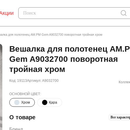
Акции
алка для полотенец AM.PM Gem A9032700 поворотная тройная хром
Вешалка для полотенец AM.
Gem A9032700 поворотная
тройная хром
Код: 19113
Артикул: A9032700
Коллек
ОСНОВНОЙ ЦВЕТ:
Хром
Қара
О товаре
Все характе
Бренд