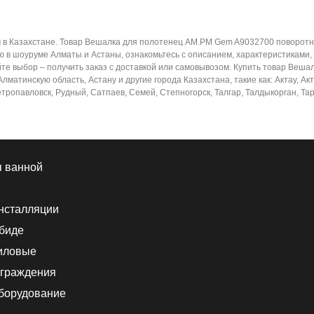
в Казахстане. Товар Вешалка для полотенец AM.PM Gem A9032700 поворотн
ю в шоуруме Алматы и Астаны, ознакомьтесь с описанием, характеристиками,
йте выбор – получить заказ с доставкой или самовывозом. Купить товар Ве
матинскую область, Астану и другие города Казахстана, такие как: Актау, Ак
тропавловск, Рудный, Сатпаев, Семей, Степногорск, Талгар, Талдыкорган, Тара
я ванной
нсталляции
 биде
иловые
граждения
борудование