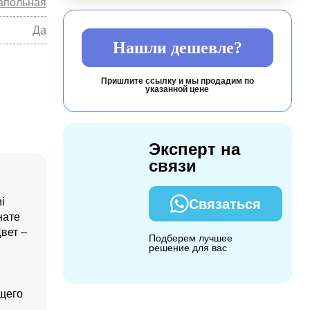
апольная
Да
Нашли дешевле?
Пришлите ссылку и мы продадим по
указанной цене
Эксперт на
связи
i
Связаться
нате
вет –
Подберем лучшее
решение для вас
щего