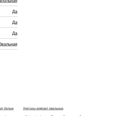
апольная
Да
Да
Да
Овальная
акт белые
Унитазы компакт овальные