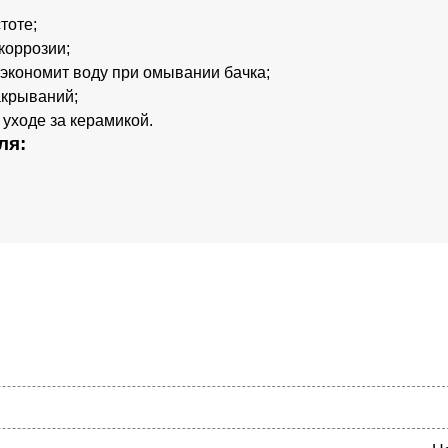
тоте;
коррозии;
экономит воду при омывании бачка;
акрываний;
уходе за керамикой.
ля: