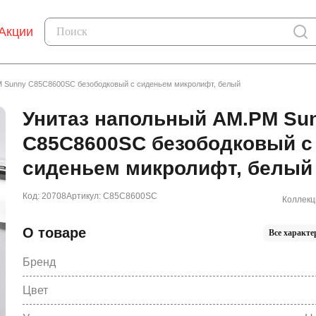
Акции
M Sunny C85C8600SC безободковый с сиденьем микролифт, белый
Унитаз напольный AM.PM Su
C85C8600SC безободковый с
сиденьем микролифт, белый
Код: 20708
Артикул: C85C8600SC
Коллекц
О товаре
Все характе
Бренд
Цвет