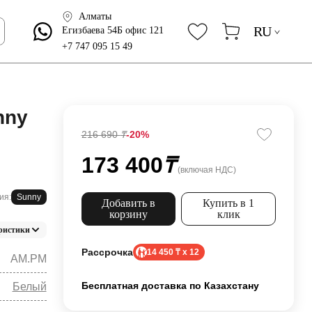
Алматы
RU
Егизбаева 54Б офис 121
+7 747 095 15 49
nny
216 690
₸
-20%
173 400
₸
(включая НДС)
ия:
Sunny
Добавить в
Купить в 1
корзину
клик
ристики
Рассрочка
14 450 ₸ x 12
AM.PM
Бесплатная доставка по Казахстану
Белый