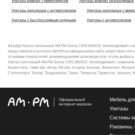
Унитазы компакт с микролифтом
Унитазы компакт безободковые
Унитазы напольные с антивсплеском
Унитазы напольные с мик
Унитазы с быстросъемным сиденьем
Унитазы с антивсплеском
&lt;p&gt;Унитаз напольный AM.PM Sunny C85C8600SC безободковый с сид
представлена в каталоге AM.PM на официальном сайте ampm-store.com в
отзывами покупателей, рекомендациями производителя, чтобы выбрать и з
Унитаз напольный AM.PM Sunny C85C8600SC безободковый с сиденьем ми
Казахстана, такие как: Актау, Актобе, Атырау, Балхаш, Жанаозен, Жезка
Степногорск, Талгар, Талдыкорган, Тараз, Темиртау, Туркестан, Уральск, 
Мебель дл
Официальный
интернет-магазин
Унитазы
Системы и
Раковины,