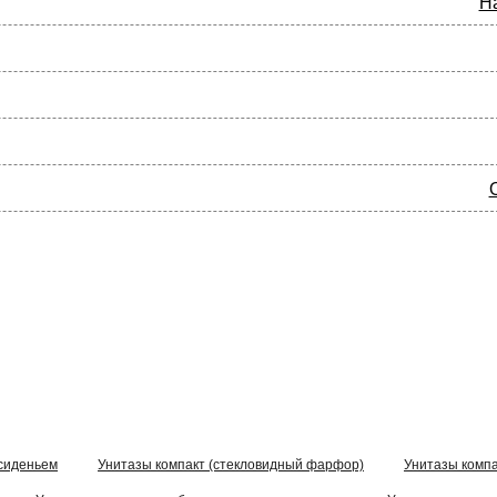
Н
сиденьем
Унитазы компакт (стекловидный фарфор)
Унитазы комп