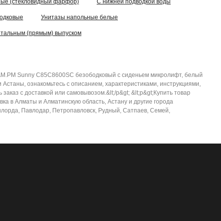
ные (стекловидный фарфор)
C нижней подводкой воды
бодковые
Унитазы напольные белые
нтальным (прямым) выпуском
ый AM.PM Sunny C85C8600SC безободковый с сиденьем микролифт, белый
Астаны, ознакомьтесь с описанием, характеристиками, инструкциями,
каз с доставкой или самовывозом.&lt;/p&gt; &lt;p&gt;Купить товар
а в Алматы и Алматинскую область, Астану и другие города
ызылорда, Павлодар, Петропавловск, Рудный, Сатпаев, Семей,