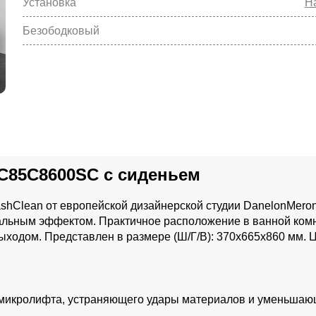
Установка
Н
Безободковый
C85C8600SC с сиденьем
shClean от европейской дизайнерской студии DanelonMeron
альным эффектом. Практичное расположение в ванной ком
одом. Представлен в размере (Ш/Г/В): 370x665x860 мм. Ц
 микролифта, устраняющего удары материалов и уменьшаю