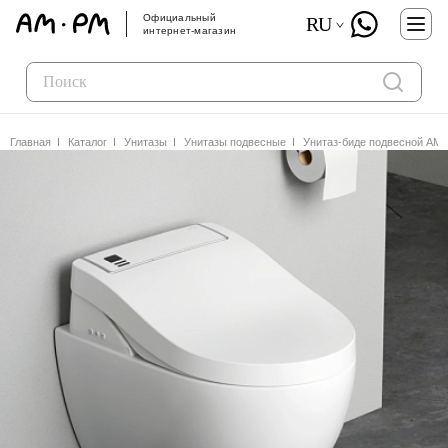
Официальный
RU
интернет-магазин
Главная
Каталог
Унитазы
Унитазы подвесные
Унитаз-биде подвесной AM.