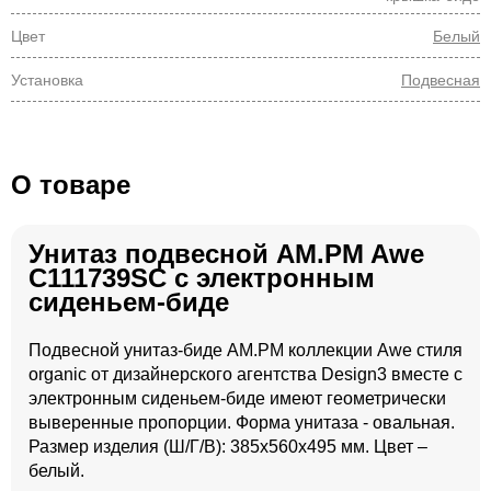
Цвет
Белый
Установка
Подвесная
О товаре
Унитаз подвесной AM.PM Awe
C111739SC с электронным
сиденьем-биде
Подвесной унитаз-биде AM.PM коллекции Awe стиля
organic от дизайнерского агентства Design3 вместе с
электронным сиденьем-биде имеют геометрически
выверенные пропорции. Форма унитаза - овальная.
Размер изделия (Ш/Г/В): 385x560x495 мм. Цвет –
белый.