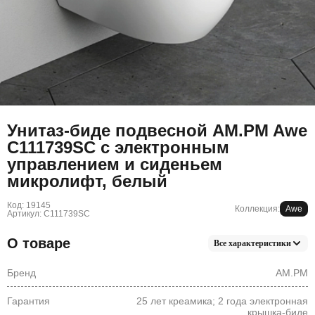
Унитаз-биде подвесной AM.PM Awe
C111739SC с электронным
управлением и сиденьем
микролифт, белый
Код: 19145
Коллекция:
Awe
Артикул: C111739SC
О товаре
Все характеристики
Бренд
AM.PM
Гарантия
25 лет креамика; 2 года электронная
крышка-биде