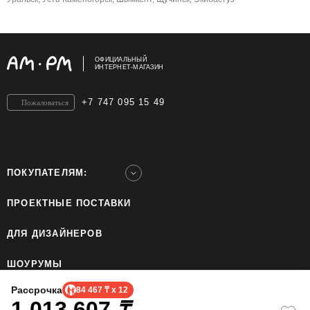
ОФИЦИАЛЬНЫЙ
ИНТЕРНЕТ-МАГАЗИН
+7 747 095 15 49
Пожаловаться
ПОКУПАТЕЛЯМ:
ПРОЕКТНЫЕ ПОСТАВКИ
ДЛЯ ДИЗАЙНЕРОВ
ШОУРУМЫ
Рассрочка
84 467 ₸ x 12
1 013 607
ТОО «Home Ecology Center (Хоум Иколэджи Сэнтэ)», БИН: 190640023562. Все права
₸
защищены.