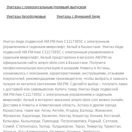
Унитазы с горизонтальным (прямым) выпуском
Унитазы безободковые
Унитазы с функцией биде
Унитаз-биде подвесной AM.PM Awe C111739SC с электронным
управлением и сиденьем микролифт, белый в Казахстане. Унитаз-биде
подвесной AM.PM Awe C111739SC с электронным управлением и
сиденьем микролифт, белый представлена в каталоге AM.PM на
официальном сайте ampm-store.com в Казахстане. Получите
профессиональную консультацию в шоуруме Алматы и Астаны,
ознакомьтесь с описанием, характеристиками, инструкциями, отзывами
покупателей, рекомендациями производителя, чтобы выбрать и заказать
лучшее из каталога сантехники AM.PM. Сделайте выбор – получить заказ
с доставкой или самовывозом. Купить товар Унитаз-биде подвесной
AM.PM Awe C111739SC с электронным управлением и сиденьем
микролифт, белый в интернет-магазине ampm-store.com можно онлайн.
Доставка в Алматы и Алматинскую область, Астану и другие города
Казахстана, такие как: Актау, Актобе, Атырау, Балхаш, Жанаозен,
Жезказган, Караганда, Каскелен, Кентау, Кокшетау, Конаев, Костанай,
Кульсары, Кызылорда, Павлодар, Петропавловск, Рудный, Сатпаев,
Семей, Степногорск, Талгар, Талдыкорган, Тараз, Темиртау, Туркестан,
Уральск, Усть-Каменогорск, Шымкент, Щучинск, Экибастуз