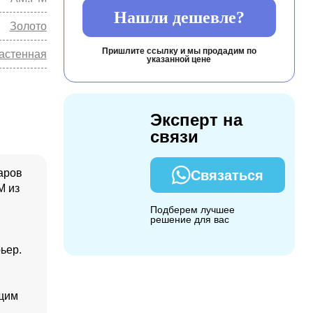
Нашли дешевле?
Золото
Пришлите ссылку и мы продадим по
астенная
указанной цене
Эксперт на
связи
аров
Связаться
M из
Подберем лучшее
решение для вас
ьер.
ящим