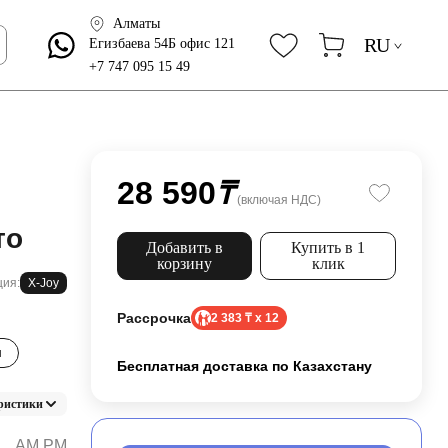
Алматы
RU
Егизбаева 54Б офис 121
+7 747 095 15 49
28 590
₸
(включая НДС)
то
Добавить в
Купить в 1
корзину
клик
ция:
X-Joy
Рассрочка
2 383 ₸ x 12
н
Бесплатная доставка по Казахстану
ристики
AM.PM