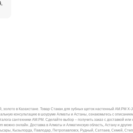
,
 золото в Казахстане. Товар Стакан для зубных щеток настенный AM.PM X-J
альную консультацию в шоуруме Алматы и Астаны, ознакомьтесь с описанием,
талога сантехники AM.PM. Сделайте выбор – получить заказ с доставкой или
 можно онлайн. Доставка в Алматы и Алматинскую область, Астану и другие г
льсары, Кызылорда, Павлодар, Петропавловск, Рудный, Сатпаев, Семей, Степног