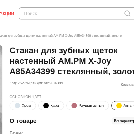
Акции
акан для зубных щеток настенный AM.PM X-Joy A85A34399 стеклянный, золото
Стакан для зубных щеток
настенный AM.PM X-Joy
A85A34399 стеклянный, золо
Код: 25279
Артикул: A85A34399
Коллек
ОСНОВНОЙ ЦВЕТ:
Хром
Қара
Раушан алтын
Алты
О товаре
Все характе
Бренд