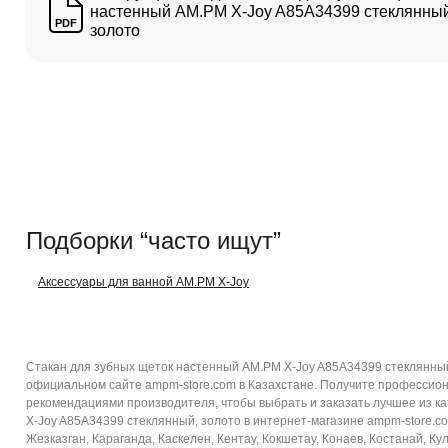
настенный AM.PM X-Joy A85A34399 стеклянный
PDF
золото
Подборки “часто ищут”
Аксессуары для ванной AM.PM X-Joy
Стакан для зубных щеток настенный AM.PM X-Joy A85A34399 стеклянный,
официальном сайте ampm-store.com в Казахстане. Получите профессион
рекомендациями производителя, чтобы выбрать и заказать лучшее из ка
X-Joy A85A34399 стеклянный, золото в интернет-магазине ampm-store.com
Жезказган, Караганда, Каскелен, Кентау, Кокшетау, Конаев, Костанай, Ку