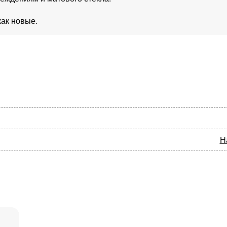
как новые.
Н