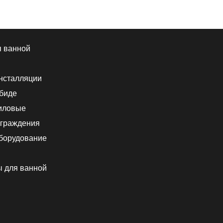
я ванной
нсталляции
 биде
иловые
граждения
борудование
ы для ванной