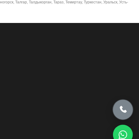
орск, Талгар, Талдыкорган, Тараз, Темиртау, Туркестан, Уральск, Усть-