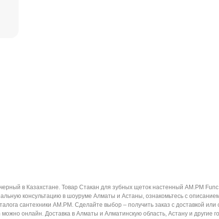
черный в Казахстане. Товар Стакан для зубных щеток настенный AM.PM Func
альную консультацию в шоуруме Алматы и Астаны, ознакомьтесь с описанием,
талога сантехники AM.PM. Сделайте выбор – получить заказ с доставкой или
ожно онлайн. Доставка в Алматы и Алматинскую область, Астану и другие гор