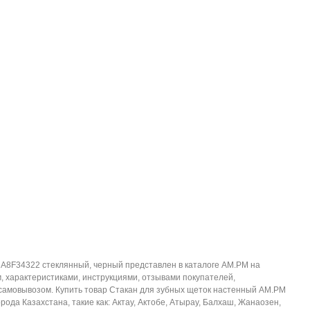
 A8F34322 стеклянный, черный представлен в каталоге AM.PM на
 характеристиками, инструкциями, отзывами покупателей,
 самовывозом. Купить товар Стакан для зубных щеток настенный AM.PM
ода Казахстана, такие как: Актау, Актобе, Атырау, Балхаш, Жанаозен,