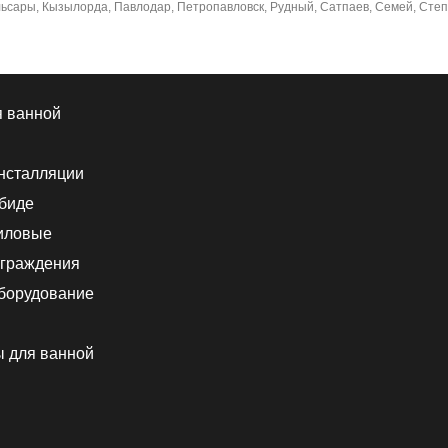
льсары, Кызылорда, Павлодар, Петропавловск, Рудный, Сатпаев, Семей, Степног
я ванной
нсталляции
 биде
иловые
граждения
борудование
ы для ванной