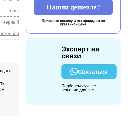
Нашли дешевле?
5 лет
Пришлите ссылку и мы продадим по
Черный
указанной цене
астенная
Эксперт на
связи
ждого
Связаться
аты
Подберем лучшее
ым
решение для вас