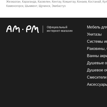
Жезказган, Караганда, Каскелен, Кентау, Кокшетау, Конаев, Костанай, Ку
Каменогорск, Шымкент, Щучинск, Экибастуз
Мебель дл
Официальный
интернет-магазин
Унитазы
Системы и
Раковины,
Ванны акр
Душевые о
Душевое о
Смесители
Аксессуар