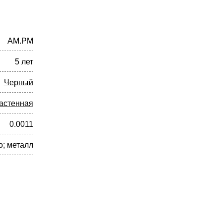
AM.PM
5 лет
Черный
астенная
0.0011
о; металл