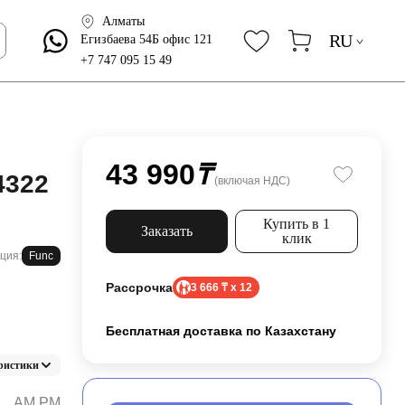
Алматы
RU
Егизбаева 54Б офис 121
+7 747 095 15 49
43 990
₸
4322
(включая НДС)
Купить в 1
Заказать
клик
ция:
Func
Рассрочка
3 666 ₸ x 12
Бесплатная доставка по Казахстану
ристики
AM.PM