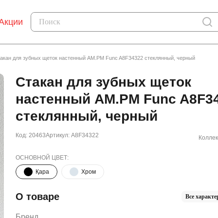
Акции
акан для зубных щеток настенный AM.PM Func A8F34322 стеклянный, черный
Стакан для зубных щеток
настенный AM.PM Func A8F3
стеклянный, черный
Код: 20463
Артикул: A8F34322
Коллек
ОСНОВНОЙ ЦВЕТ:
Қара
Хром
О товаре
Все характе
Бренд