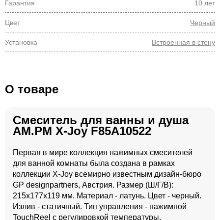
Гарантия
10 лет
Цвет
Черный
Установка
Встроенная в стену
О товаре
Смеситель для ванны и душа
AM.PM X-Joy F85A10522
Первая в мире коллекция нажимных смесителей
для ванной комнаты была создана в рамках
коллекции X-Joy всемирно известным дизайн-бюро
GP designpartners, Австрия. Размер (Ш/Г/В):
215x177x119 мм. Материал - латунь. Цвет - черный.
Излив - статичный. Тип управления - нажимной
TouchReel с регулировкой температуры.