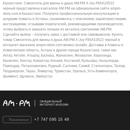
Казахстане. Смеситель для ванны и душа AM.PM X-Joy F85A10522
черный представлена в каталоге AM.PM на официальном сайте ampm-
store.com в Казахстане. Получите профессиональную консультацию в
шоуруме Алматы и Астаны, ознакомьтесь с описанием, характеристиками,
инструкциями, отзывами покупателей, рекомендациями производителя,
чтобы выбрать и заказать лучшее из каталога сантехники AM.PM.
Сделайте выбор – получить заказ с доставкой или самовывозом. Купить
товар Смеситель для ванны и душа AM.PM X-Joy F85A10522 черный в
интернет-магазине ampm-store.com можно онлайн. Доставка в Алматы и
Алматинскую область, Астану и другие города Казахстана, такие как:
Актау, Актобе, Атырау, Балхаш, Жанаозен, Жезказган, Караганда,
Каскелен, Кентау, Кокшетау, Конаев, Костанай, Кульсары, Кызылорда,
Павлодар, Петропавловск, Рудный, Сатпаев, Семей, Степногорск, Талгар,
Талдыкорган, Тараз, Темиртау, Туркестан, Уральск, Усть-Каменогорск,
Шымкент, Щучинск, Экибастуз
ОФИЦИАЛЬНЫЙ
ИНТЕРНЕТ-МАГАЗИН
+7 747 095 15 49
Пожаловаться