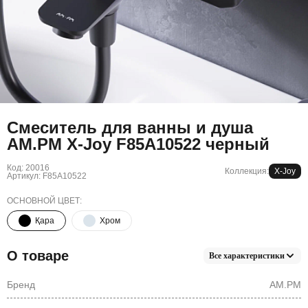
Смеситель для ванны и душа
AM.PM X-Joy F85A10522 черный
Код: 20016
Коллекция:
X-Joy
Артикул: F85A10522
ОСНОВНОЙ ЦВЕТ:
Қара
Хром
О товаре
Все характеристики
Бренд
AM.PM