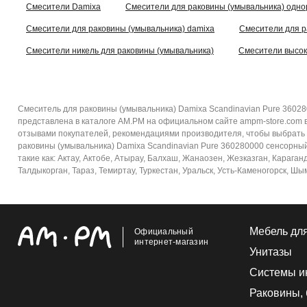
Смесители Damixa
Смесители для раковины (умывальника) одн
Смесители для раковины (умывальника) damixa
Смесители для 
Смесители никель для раковины (умывальника)
Смесители высок
Смеситель для раковины (умывальника) Damixa Scandinavian Pure 36028
представлена в каталоге AM.PM на официальном сайте ampm-store.com в
отзывами покупателей, рекомендациями производителя, чтобы выбрать и
раковины (умывальника) Damixa Scandinavian Pure 360280000 сенсорный,
такие как: Актау, Актобе, Атырау, Балхаш, Жанаозен, Жезказган, Караган
Талдыкорган, Тараз, Темиртау, Туркестан, Уральск, Усть-Каменогорск, Шы
Мебель дл
Официальный
интернет-магазин
Унитазы
Системы и
Раковины,