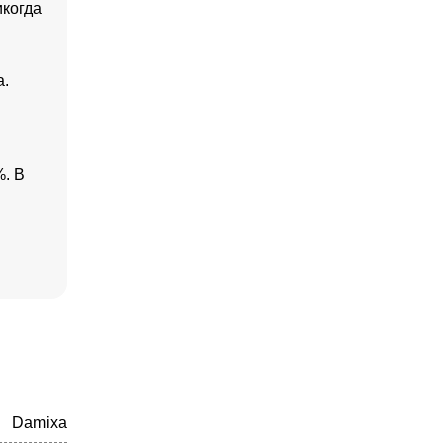
икогда
а.
%. В
Damixa