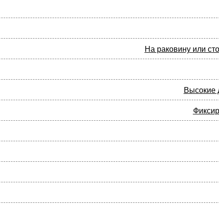
На раковину или ст
Высокие 
Фикси