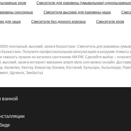
орычажные хром
Смесители для раковины (умывальника) однорычажные
раковины сенсорные
Смесители высокие для раковины-чаши
Смеси
ие для чаши
Смесители без донного клапана
Смесители хром
0000 сенсорный, высокий, хром в Казахстане. Смеситель для раковины (умыв
 Казахстане. Получите профессиональную консультацию в шоуруме Алматы и 
 заказать лучшее из каталога сантехники AM.PM. Сделайте выбор – получить
 высокий, хром в интернет-магазине ampm-store.com можно онлайн. Доставка 
да, Каскелен, Кентау, Кокшетау, Конаев, Костанай, Кульсары, Кызылорда, Пав
мкент, Щучинск, Экибастуз
я ванной
нсталляции
 биде