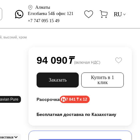
Алматы
RU
Егизбаева 54Б офис 121
+7 747 095 15 49
й, высокий, хром
94 090
₸
(включая НДС)
Купить в 1
Заказать
клик
Рассрочка
avian Pure
7 841 ₸ x 12
Бесплатная доставка по Казахстану
ристики