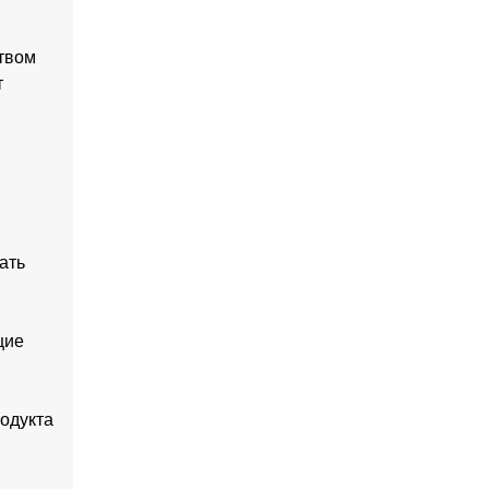
ством
т
ать
щие
одукта