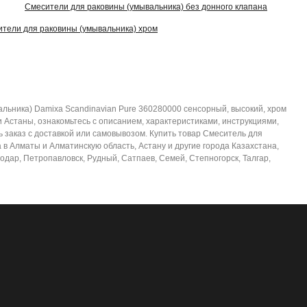
Смесители для раковины (умывальника) без донного клапана
тели для раковины (умывальника) хром
альника) Damixa Scandinavian Pure 360280000 сенсорный, высокий, хром
Астаны, ознакомьтесь с описанием, характеристиками, инструкциями,
 заказ с доставкой или самовывозом. Купить товар Смеситель для
в Алматы и Алматинскую область, Астану и другие города Казахстана,
лодар, Петропавловск, Рудный, Сатпаев, Семей, Степногорск, Талгар,