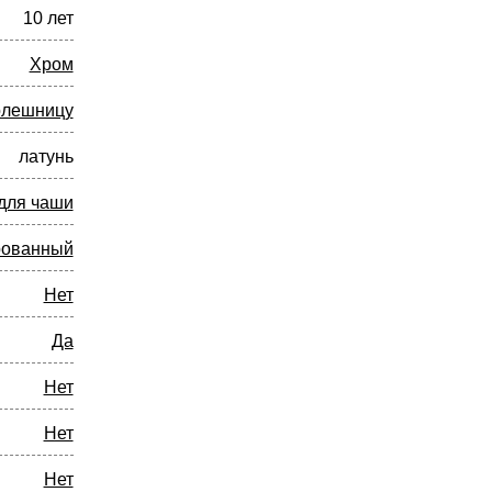
10 лет
Хром
олешницу
латунь
для чаши
рованный
Нет
Да
Нет
Нет
Нет