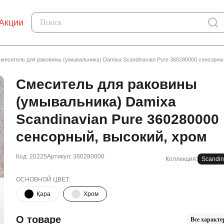
Акции
меситель для раковины (умывальника) Damixa Scandinavian Pure 360280000 сенсорны
Смеситель для раковины
(умывальника) Damixa
Scandinavian Pure 360280000
сенсорный, высокий, хром
Код: 20225
Артикул: 360280000
Коллекция:
Scandin
ОСНОВНОЙ ЦВЕТ:
Қара
Хром
О товаре
Все характе