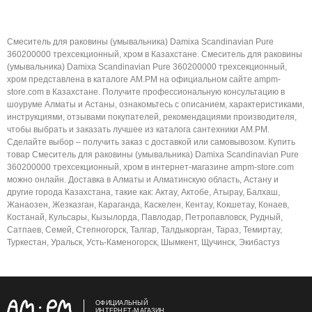
Смеситель для раковины (умывальника) Damixa Scandinavian Pure
360200000 трехсекционный, хром в Казахстане. Смеситель для раковины
(умывальника) Damixa Scandinavian Pure 360200000 трехсекционный,
хром представлена в каталоге AM.PM на официальном сайте ampm-
store.com в Казахстане. Получите профессиональную консультацию в
шоуруме Алматы и Астаны, ознакомьтесь с описанием, характеристиками,
инструкциями, отзывами покупателей, рекомендациями производителя,
чтобы выбрать и заказать лучшее из каталога сантехники AM.PM.
Сделайте выбор – получить заказ с доставкой или самовывозом. Купить
товар Смеситель для раковины (умывальника) Damixa Scandinavian Pure
360200000 трехсекционный, хром в интернет-магазине ampm-store.com
можно онлайн. Доставка в Алматы и Алматинскую область, Астану и
другие города Казахстана, такие как: Актау, Актобе, Атырау, Балхаш,
Жанаозен, Жезказган, Караганда, Каскелен, Кентау, Кокшетау, Конаев,
Костанай, Кульсары, Кызылорда, Павлодар, Петропавловск, Рудный,
Сатпаев, Семей, Степногорск, Талгар, Талдыкорган, Тараз, Темиртау,
Туркестан, Уральск, Усть-Каменогорск, Шымкент, Щучинск, Экибастуз
ОФИЦИАЛЬНЫЙ
ИНТЕРНЕТ-МАГАЗИН