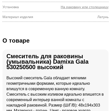
Установка
На раковину или столешницу
Материал изделия
Латунь
О товаре
Смеситель для раковины
(умывальника) Damixa Gala
530250500 высокий
Высокий смеситель Gala обладает мягкими
геометричными формами, которые идеально
впишутся в современную ванную комнату.
Смеситель с высоким изливом идеально впишется в
современный интерьер ванной комнаты с
накладной раковиной. Размер (Ш/Г/В): 48x194x303
мм. Материал - латунь. Цвет - розовое золото.