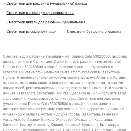
Смесители для раковины (умывальника) damixa
Смесители высокие для раковины-чаши
Смесители никель для раковины (умывальника)
Смесители высокие для чаши
Смесители без донного клапана
Смеситель для раковины (умывальника) Damixa Gala 530250500 высокий,
розовое золото в Казахстане. Смеситель для раковины (умывальника)
Damixa Gala 530250500 высокий, розовое золото представлена в
каталоге AM.PM на официальном сайте ampm-store.com в Казахстане.
Получите профессиональную консультацию в шоуруме Алматы и Астаны,
ознакомьтесь с описанием, характеристиками, инструкциями, отзывами
покупателей, рекомендациями производителя, чтобы выбрать и заказать
лучшее из каталога сантехники AM.PM. Сделайте выбор – получить заказ
с доставкой или самовывозом. Купить товар Смеситель для раковины
(умывальника) Damixa Gala 530250500 высокий, розовое золото в
интернет-магазине ampm-store.com можно онлайн. Доставка в Алматы и
Алматинскую область, Астану и другие города Казахстана, такие как:
Актау, Актобе, Атырау, Балхаш, Жанаозен, Жезказган, Караганда,
Каскелен, Кентау, Кокшетау, Конаев, Костанай, Кульсары, Кызылорда,
Павлодар, Петропавловск, Рудный, Сатпаев, Семей, Степногорск, Талгар,