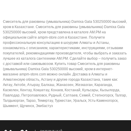
Смеситель для раковины (умывальника) Damixa Gala 530250000 высокий,
хром в Казахстане. Смеситель для раковины (умывальника) Damixa Gala
530250000 высокий, хром представлена в каталоге AM.PM на
официальном сайте ampm-store.com в Казахстане. Получите
профессиональную консультацию в шоуруме Алматы и Астаны,
ознакомьтесь с описанием, характеристиками, инструкциями, отзывами
покупателей, рекомендациями производителя, чтобы выбрать и заказать
лучшее из каталога сантехники AM.PM. Сделайте выбор – получить заказ
с доставкой или самовывозом. Купить товар Смеситель для раковины
(умывальника) Damixa Gala 530250000 высокий, хром в интернет-
магазине ampm-store.com можно онлайн. Доставка в Алматы и
Алматинскую область, Астану и другие города Казахстана, такие как:
Актау, Актобе, Атырау, Балхаш, Жанаозен, Жезказган, Караганда,
Каскелен, Кентау, Кокшетау, Конаев, Костанай, Кульсары, Кызылорда,
Павлодар, Петропавловск, Рудный, Сатпаев, Семей, Степногорск, Талгар,
Талдыкорган, Тараз, Темиртау, Туркестан, Уральск, Усть-Каменогорск,
Шымкент, Щучинск, Экибастуз