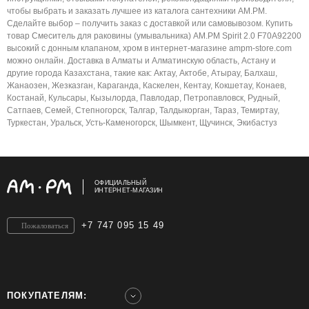
чтобы выбрать и заказать лучшее из каталога сантехники AM.PM.
Сделайте выбор – получить заказ с доставкой или самовывозом. Купить
товар Смеситель для раковины (умывальника) AM.PM Spirit 2.0 F70A92200
высокий с донным клапаном, хром в интернет-магазине ampm-store.com
можно онлайн. Доставка в Алматы и Алматинскую область, Астану и
другие города Казахстана, такие как: Актау, Актобе, Атырау, Балхаш,
Жанаозен, Жезказган, Караганда, Каскелен, Кентау, Кокшетау, Конаев,
Костанай, Кульсары, Кызылорда, Павлодар, Петропавловск, Рудный,
Сатпаев, Семей, Степногорск, Талгар, Талдыкорган, Тараз, Темиртау,
Туркестан, Уральск, Усть-Каменогорск, Шымкент, Щучинск, Экибастуз
ОФИЦИАЛЬНЫЙ
ИНТЕРНЕТ-МАГАЗИН
+7 747 095 15 49
Пожаловаться
ПОКУПАТЕЛЯМ: