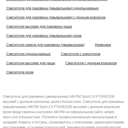
Смесители для раковины (умывальника) однорычажные
Смесители для раковины (умывальника) с донным клапаном
Смесители высокие для раковины-чаши
Смесители для раковины (умывальника) хром
Смесители никель для раковины (умывальника)
Немецкие
Смесители однорычажные
Смесители с аэратором
Смесители высокие для чаши
Смесители с донным клапаном
Смесители хром
Смеситель для раковины (умывальника) AM.PM Spirit 2.0 F70A92200
высокий с донным клапаном, хром в Казахстане. Смеситель для раковины
(умывальника) AM.PM Spirit 2.0 F70A92200 высокий с донным клапаном,
хром представлена в каталоге AM.PM на официальном сайте ampm-
store.com в Казахстане. Получите профессиональную консультацию в
шоуруме Алматы и Астаны, ознакомьтесь с описанием, характеристиками,
инструкциями, отзывами покупателей, рекомендациями производителя,