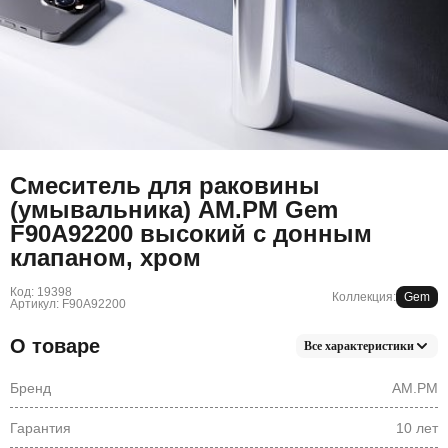
Смеситель для раковины
(умывальника) AM.PM Gem
F90A92200 высокий с донным
клапаном, хром
Код: 19398
Коллекция:
Gem
Артикул: F90A92200
О товаре
Все характеристики
Бренд
AM.PM
Гарантия
10 лет