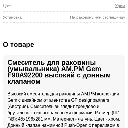
Цвет
Хром
Установка
На раковину или столешницу
О товаре
Смеситель для раковины
(умывальника) AM.PM Gem
F90A92200 высокий с донным
клапаном
Высокий смеситель для раковины AM.PM коллекции
Gem с дизайном от агентства GP designpartners
(Австрия). Смеситель выглядит трендово и
брутально с гексагональными формами. Размер (Ш/
Г/В): 45x196x281 мм. Материал - латунь. Цвет - хром.
Донный клапан нажимной Push-Open с переливом в