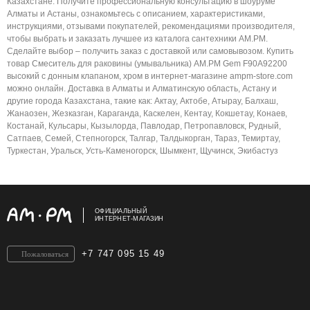
Казахстане. Получите профессиональную консультацию в шоуруме
Алматы и Астаны, ознакомьтесь с описанием, характеристиками,
инструкциями, отзывами покупателей, рекомендациями производителя,
чтобы выбрать и заказать лучшее из каталога сантехники AM.PM.
Сделайте выбор – получить заказ с доставкой или самовывозом. Купить
товар Смеситель для раковины (умывальника) AM.PM Gem F90A92200
высокий с донным клапаном, хром в интернет-магазине ampm-store.com
можно онлайн. Доставка в Алматы и Алматинскую область, Астану и
другие города Казахстана, такие как: Актау, Актобе, Атырау, Балхаш,
Жанаозен, Жезказган, Караганда, Каскелен, Кентау, Кокшетау, Конаев,
Костанай, Кульсары, Кызылорда, Павлодар, Петропавловск, Рудный,
Сатпаев, Семей, Степногорск, Талгар, Талдыкорган, Тараз, Темиртау,
Туркестан, Уральск, Усть-Каменогорск, Шымкент, Щучинск, Экибастуз
ОФИЦИАЛЬНЫЙ
ИНТЕРНЕТ-МАГАЗИН
+7 747 095 15 49
Пожаловаться