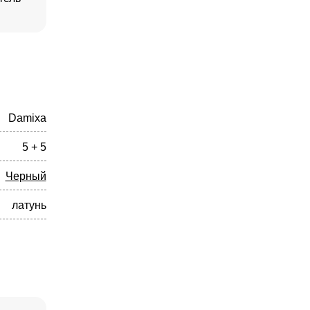
Damixa
5 + 5
Черный
латунь