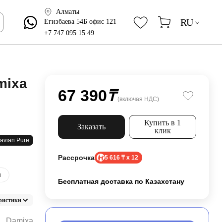
Алматы
RU
Егизбаева 54Б офис 121
+7 747 095 15 49
mixa
67 390
₸
(включая НДС)
Купить в 1
Заказать
клик
avian Pure
Рассрочка
5 616 ₸ x 12
н
Бесплатная доставка по Казахстану
ристики
Damixa