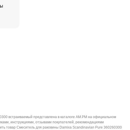
ны
60300 встраиваемый представлена в каталоге AM.PM на официальном
иками, инструкциями, отзывами покупателей, рекомендациями
пить товар Смеситель для раковины Damixa Scandinavian Pure 360260300