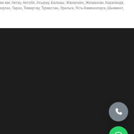
е как: Актау, Актобе, Атырау, Балхаш, Жанаозен, Жезказган, Караганда,
рган, Тараз, Темиртау, Туркестан, Уральск, Усть-Каменогорск, Шымкент,