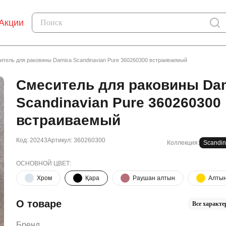
Акции
итель для раковины Damixa Scandinavian Pure 360260300 встраиваемый
Смеситель для раковины Da
Scandinavian Pure 360260300
встраиваемый
Код: 20243
Артикул: 360260300
Коллекция:
Scandin
ОСНОВНОЙ ЦВЕТ:
Хром
Қара
Раушан алтын
Алты
О товаре
Все характе
Бренд