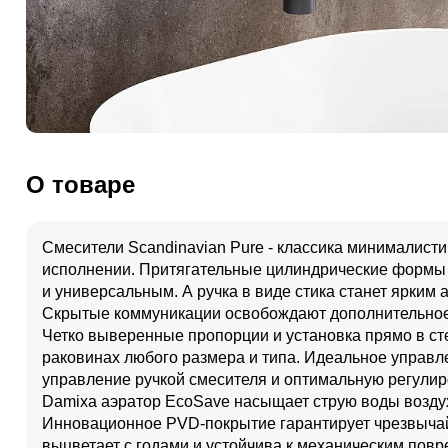
О товаре
Смесители Scandinavian Pure - классика минималист
исполнении. Притягательные цилиндрические формы 
и универсальным. А ручка в виде стика станет ярким 
Скрытые коммуникации освобождают дополнительное 
Четко выверенные пропорции и установка прямо в с
раковинах любого размера и типа. Идеальное управле
управление ручкой смесителя и оптимальную регулир
Damixa аэратор EcoSave насыщает струю воды воздухо
Инновационное PVD-покрытие гарантирует чрезвычай
выцветает с годами и устойчива к механическим повр