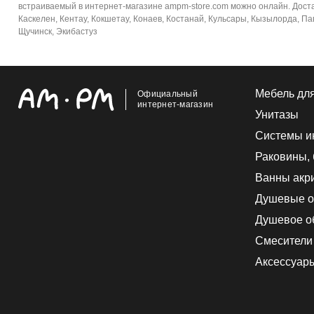
встраиваемый в интернет-магазине ampm-store.com можно онлайн. Доставк
Каскелен, Кентау, Кокшетау, Конаев, Костанай, Кульсары, Кызылорда, Пав
Щучинск, Экибастуз
Мебель дл
Официальный
интернет-магазин
Унитазы
Системы и
Раковины,
Ванны акр
Душевые о
Душевое о
Смесители
Аксессуар