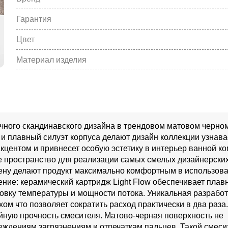
Гарантия
Цвет
Материал изделия
ичного скандинавского дизайна в трендовом матовом черно
и плавный силуэт корпуса делают дизайн коллекции узна
акцентом и привнесет особую эстетику в интерьер ванной к
пространство для реализации самых смелых дизайнерских
тену делают продукт максимально комфортным в использов
ние: керамический картридж Light Flow обеспечивает плав
овку температуры и мощности потока. Уникальная разработ
м что позволяет сократить расход практически в два раза.
ную прочность смесителя. Матово-черная поверхность не
еждениям загрязнениям и отпечаткам пальцев. Такой смеси