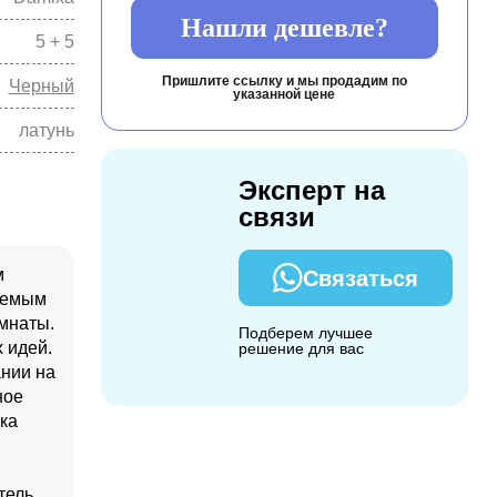
Нашли дешевле?
5 + 5
Пришлите ссылку и мы продадим по
Черный
указанной цене
латунь
Эксперт на
связи
м
Связаться
ваемым
омнаты.
Подберем лучшее
 идей.
решение для вас
ании на
ное
ка
тель