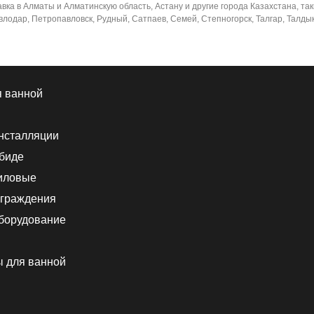
а в Алматы и Алматинскую область, Астану и другие города Казахстана, таки
лодар, Петропавловск, Рудный, Сатпаев, Семей, Степногорск, Талгар, Талдыко
я ванной
нсталляции
 биде
иловые
граждения
борудование
ы для ванной