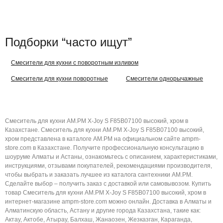
Подборки “часто ищут”
Смесители для кухни с поворотным изливом
Смесители для кухни поворотные
Смесители однорычажные
Смеситель для кухни AM.PM X-Joy S F85B07100 высокий, хром в
Казахстане. Смеситель для кухни AM.PM X-Joy S F85B07100 высокий,
хром представлена в каталоге AM.PM на официальном сайте ampm-
store.com в Казахстане. Получите профессиональную консультацию в
шоуруме Алматы и Астаны, ознакомьтесь с описанием, характеристиками,
инструкциями, отзывами покупателей, рекомендациями производителя,
чтобы выбрать и заказать лучшее из каталога сантехники AM.PM.
Сделайте выбор – получить заказ с доставкой или самовывозом. Купить
товар Смеситель для кухни AM.PM X-Joy S F85B07100 высокий, хром в
интернет-магазине ampm-store.com можно онлайн. Доставка в Алматы и
Алматинскую область, Астану и другие города Казахстана, такие как:
Актау, Актобе, Атырау, Балхаш, Жанаозен, Жезказган, Караганда,