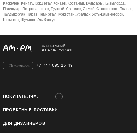
Каскелен, Кентау, Кокшетау, Конаев, Костанай, Кульсары, Кызылорда,
Павлодар, Петропавловск, Рудный, Сатпаев, Семей, Степногорск, Талгар,
Талдыкорган, Тараз, Темиртау, Туркестан, Уральск, Усть-Каменогорск,
Шымкент, Щучинск, Экибастуз
ОФИЦИАЛЬНЫЙ
ИНТЕРНЕТ-МАГАЗИН
+7 747 095 15 49
Пожаловаться
ПОКУПАТЕЛЯМ:
ПРОЕКТНЫЕ ПОСТАВКИ
ДЛЯ ДИЗАЙНЕРОВ
ШОУРУМЫ