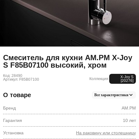
Смеситель для кухни AM.PM X-Joy
S F85B07100 высокий, хром
Код: 28490
X-Joy S
Коллекция:
Артикул: F85B07100
[20276]
О товаре
Все характеристики
Бренд
AM.PM
Гарантия
10 лет
Установка
На раковину или столешницу