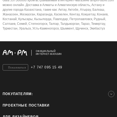
Gala 537500000 хром встраиваемый в интернет-магазине ampm-store.com
можно онлайн. Доставка в Алматы и Алматинскую область, Астану и
другие города Казахстана, такие как: Актау, Актобе, Атырау, Балхаш,
Жанаозен, Жезказган, Караганда, Каскелен, Кентау, Кокшетау, Конаев,
Костанай, Кульсары, Кызылорда, Павлодар, Петропавловск, Рудный,
Сатпаев, Семей, Степногорск, Талгар, Талдыкорган, Тараз, Темиртау,
Туркестан, Уральск, Усть-Каменогорск, Шымкент, Щучинск, Экибастуз
ОФИЦИАЛЬНЫЙ
ИНТЕРНЕТ-МАГАЗИН
+7 747 095 15 49
Пожаловаться
ПОКУПАТЕЛЯМ:
ПРОЕКТНЫЕ ПОСТАВКИ
ДЛЯ ДИЗАЙНЕРОВ