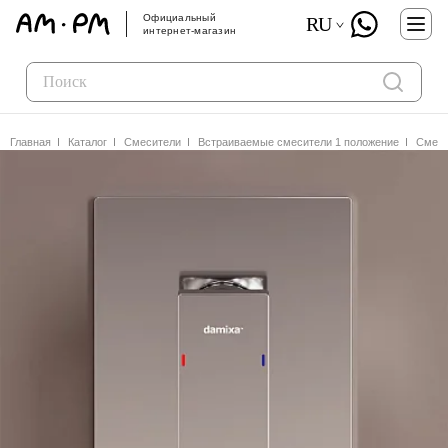
Официальный
RU
интернет-магазин
Главная
Каталог
Смесители
Встраиваемые смесители 1 положение
Смеси