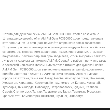
Штанга для душевой лейки AM.PM Gem F0390000 хром в Казахстане.
Штанга для душевой лейки AM.PM Gem F0390000 хром представлена в
каталоге AM.PM на официальном сайте ampm-store.com в Казахстане.
Получите профессиональную консультацию в шоуруме Алматы и Астаны,
ознакомьтесь с описанием, характеристиками, инструкциями, отзывами
покупателей, рекомендациями производителя, чтобы выбрать и заказать
лучшее из каталога сантехники AM.PM. Сделайте выбор – получить заказ
с доставкой или самовывозом. Купить товар Штанга для душевой лейки
AM.PM Gem F0390000 хром в интернет-магазине ampm-store.com можно
онлайн. Доставка в Алматы и Алматинскую область, Астану и другие
города Казахстана, такие как: Актау, Актобе, Атырау, Балхаш, Жанаозен,
Жезказган, Караганда, Каскелен, Кентау, Кокшетау, Конаев, Костанай,
Кульсары, Кызылорда, Павлодар, Петропавловск, Рудный, Сатпаев,
Семей, Степногорск, Талгар, Талдыкорган, Тараз, Темиртау, Туркестан,
Уральск, Усть-Каменогорск, Шымкент, Щучинск, Экибастуз