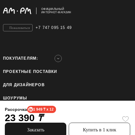
ОФИЦИАЛЬНЫЙ
ИНТЕРНЕТ-МАГАЗИН
+7 747 095 15 49
Пожаловаться
ПОКУПАТЕЛЯМ:
ПРОЕКТНЫЕ ПОСТАВКИ
ДЛЯ ДИЗАЙНЕРОВ
ШОУРУМЫ
Рассрочка
1 949 ₸ x 12
23 390
ТОО «Home Ecology Center (Хоум Иколэджи Сэнтэ)», БИН: 190640023562. Все права
₸
защищены.
Политика конфиденциальности.
Официальный сайт бренда AM.PM использует cookie, чтобы сделать пользование
Заказать
Купить в 1 клик
сайтом проще. Узнайте больше про использование cookie.