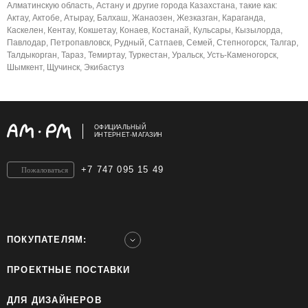
Алматинскую область, Астану и другие города Казахстана, такие как:
Актау, Актобе, Атырау, Балхаш, Жанаозен, Жезказган, Караганда,
Каскелен, Кентау, Кокшетау, Конаев, Костанай, Кульсары, Кызылорда,
Павлодар, Петропавловск, Рудный, Сатпаев, Семей, Степногорск, Талгар,
Талдыкорган, Тараз, Темиртау, Туркестан, Уральск, Усть-Каменогорск,
Шымкент, Щучинск, Экибастуз
ОФИЦИАЛЬНЫЙ
ИНТЕРНЕТ-МАГАЗИН
+7 747 095 15 49
Пожаловаться
ПОКУПАТЕЛЯМ:
ПРОЕКТНЫЕ ПОСТАВКИ
ДЛЯ ДИЗАЙНЕРОВ