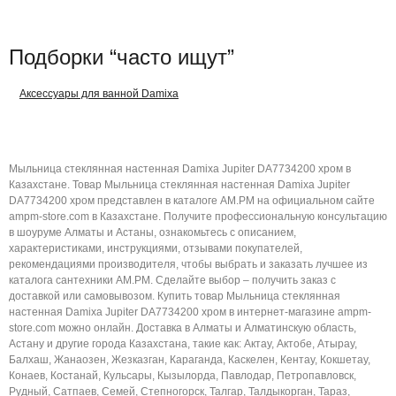
Подборки “часто ищут”
Аксессуары для ванной Damixa
Мыльница стеклянная настенная Damixa Jupiter DA7734200 хром в
Казахстане. Товар Мыльница стеклянная настенная Damixa Jupiter
DA7734200 хром представлен в каталоге AM.PM на официальном сайте
ampm-store.com в Казахстане. Получите профессиональную консультацию
в шоуруме Алматы и Астаны, ознакомьтесь с описанием,
характеристиками, инструкциями, отзывами покупателей,
рекомендациями производителя, чтобы выбрать и заказать лучшее из
каталога сантехники AM.PM. Сделайте выбор – получить заказ с
доставкой или самовывозом. Купить товар Мыльница стеклянная
настенная Damixa Jupiter DA7734200 хром в интернет-магазине ampm-
store.com можно онлайн. Доставка в Алматы и Алматинскую область,
Астану и другие города Казахстана, такие как: Актау, Актобе, Атырау,
Балхаш, Жанаозен, Жезказган, Караганда, Каскелен, Кентау, Кокшетау,
Конаев, Костанай, Кульсары, Кызылорда, Павлодар, Петропавловск,
Рудный, Сатпаев, Семей, Степногорск, Талгар, Талдыкорган, Тараз,