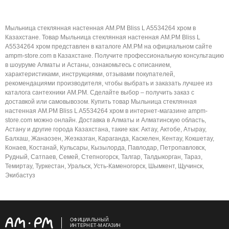
Мыльница стеклянная настенная AM.PM Bliss L A5534264 хром в
Казахстане. Товар Мыльница стеклянная настенная AM.PM Bliss L
A5534264 хром представлен в каталоге AM.PM на официальном сайте
ampm-store.com в Казахстане. Получите профессиональную консультацию
в шоуруме Алматы и Астаны, ознакомьтесь с описанием,
характеристиками, инструкциями, отзывами покупателей,
рекомендациями производителя, чтобы выбрать и заказать лучшее из
каталога сантехники AM.PM. Сделайте выбор – получить заказ с
доставкой или самовывозом. Купить товар Мыльница стеклянная
настенная AM.PM Bliss L A5534264 хром в интернет-магазине ampm-
store.com можно онлайн. Доставка в Алматы и Алматинскую область,
Астану и другие города Казахстана, такие как: Актау, Актобе, Атырау,
Балхаш, Жанаозен, Жезказган, Караганда, Каскелен, Кентау, Кокшетау,
Конаев, Костанай, Кульсары, Кызылорда, Павлодар, Петропавловск,
Рудный, Сатпаев, Семей, Степногорск, Талгар, Талдыкорган, Тараз,
Темиртау, Туркестан, Уральск, Усть-Каменогорск, Шымкент, Щучинск,
Экибастуз
ОФИЦИАЛЬНЫЙ
ИНТЕРНЕТ-МАГАЗИН