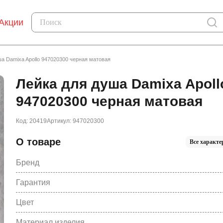
Акции
ша Damixa Apollo 947020300 черная матовая
Лейка для душа Damixa Apoll
947020300 черная матовая
Код: 20419
Артикул: 947020300
О товаре
Все характе
Бренд
Гарантия
Цвет
Материал изделия