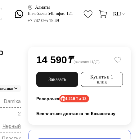
Алматы
RU
Егизбаева 54Б офис 121
+7 747 095 15 49
o
14 590
₸
(включая НДС)
Купить в 1
Заказать
клик
ристики
Рассрочка
1 216 ₸ x 12
Damixa
2
Бесплатная доставка по Казахстану
Черный
Пластик