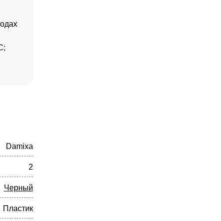
водах
C;
Damixa
2
Черный
Пластик