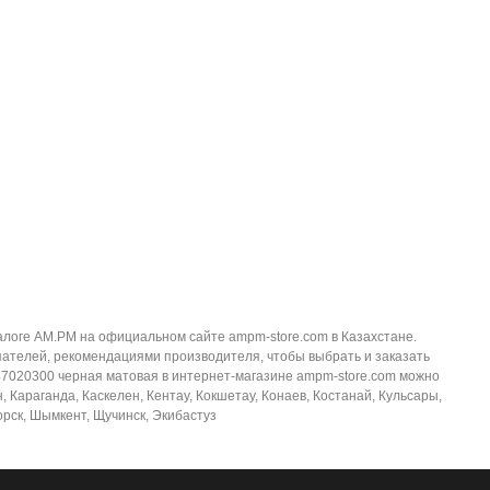
талоге AM.PM на официальном сайте ampm-store.com в Казахстане.
пателей, рекомендациями производителя, чтобы выбрать и заказать
947020300 черная матовая в интернет-магазине ampm-store.com можно
, Караганда, Каскелен, Кентау, Кокшетау, Конаев, Костанай, Кульсары,
орск, Шымкент, Щучинск, Экибастуз