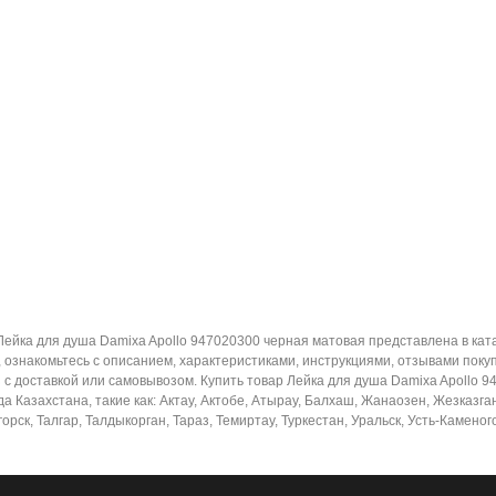
 Лейка для душа Damixa Apollo 947020300 черная матовая представлена в ка
ознакомьтесь с описанием, характеристиками, инструкциями, отзывами поку
 с доставкой или самовывозом. Купить товар Лейка для душа Damixa Apollo 
а Казахстана, такие как: Актау, Актобе, Атырау, Балхаш, Жанаозен, Жезказган
ск, Талгар, Талдыкорган, Тараз, Темиртау, Туркестан, Уральск, Усть-Каменог