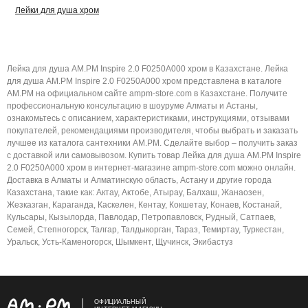
Лейки для душа хром
Лейка для душа AM.PM Inspire 2.0 F0250A000 хром в Казахстане. Лейка
для душа AM.PM Inspire 2.0 F0250A000 хром представлена в каталоге
AM.PM на официальном сайте ampm-store.com в Казахстане. Получите
профессиональную консультацию в шоуруме Алматы и Астаны,
ознакомьтесь с описанием, характеристиками, инструкциями, отзывами
покупателей, рекомендациями производителя, чтобы выбрать и заказать
лучшее из каталога сантехники AM.PM. Сделайте выбор – получить заказ
с доставкой или самовывозом. Купить товар Лейка для душа AM.PM Inspire
2.0 F0250A000 хром в интернет-магазине ampm-store.com можно онлайн.
Доставка в Алматы и Алматинскую область, Астану и другие города
Казахстана, такие как: Актау, Актобе, Атырау, Балхаш, Жанаозен,
Жезказган, Караганда, Каскелен, Кентау, Кокшетау, Конаев, Костанай,
Кульсары, Кызылорда, Павлодар, Петропавловск, Рудный, Сатпаев,
Семей, Степногорск, Талгар, Талдыкорган, Тараз, Темиртау, Туркестан,
Уральск, Усть-Каменогорск, Шымкент, Щучинск, Экибастуз
ОФИЦИАЛЬНЫЙ