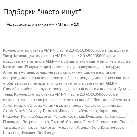
Подборки “часто ищут”
Аксессуары для ванной AM.PM Inspire 2.0
Крючок для полотенец AM.PM Inspire 2.0 A50A35800 хром в Казахстане.
Товар Крючок для полотенец AM.PM Inspire 2.0 A50A35800 хром
представлен в каталоге AM.PM на официальном сайте ampm-store.com в
Казахстане. Получите профессиональную консультацию в шоуруме
Алматы и Астаны, ознакомьтесь с описанием, характеристиками,
инструкциями, отзывами покупателей, рекомендациями производителя,
чтобы выбрать и заказать лучшее из каталога сантехники AM.PM.
Сделайте выбор – получить заказ с доставкой или самовывозом. Купить
товар Крючок для полотенец AM.PM Inspire 2.0 A50A35800 хром в
интернет-магазине ampm-store.com можно онлайн. Доставка в Алматы и
Алматинскую область, Астану и другие города Казахстана, такие как:
Актау, Актобе, Атырау, Балхаш, Жанаозен, Жезказган, Караганда,
Каскелен, Кентау, Кокшетау, Конаев, Костанай, Кульсары, Кызылорда,
Павлодар, Петропавловск, Рудный, Сатпаев, Семей, Степногорск, Талгар,
Талдыкорган, Тараз, Темиртау, Туркестан, Уральск, Усть-Каменогорск,
Шымкент, Щучинск, Экибастуз