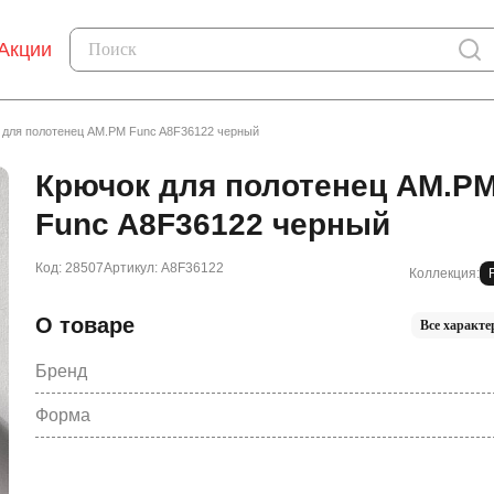
Акции
 для полотенец AM.PM Func A8F36122 черный
Крючок для полотенец AM.P
Func A8F36122 черный
Код: 28507
Артикул: A8F36122
Коллекция:
О товаре
Все характе
Бренд
Форма