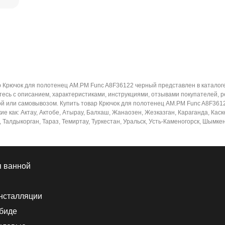
р Крючок для полотенец AM.PM Func A8F36122 черный представлен в каталог
есь с описанием, характеристиками, инструкциями, отзывами покупателей, р
кой или самовывозом. Купить товар Крючок для полотенец AM.PM Func A8F361
ие как: Актау, Актобе, Атырау, Балхаш, Жанаозен, Жезказган, Караганда, Кас
 Талдыкорган, Тараз, Темиртау, Туркестан, Уральск, Усть-Каменогорск, Шымкен
я ванной
нсталляции
 биде