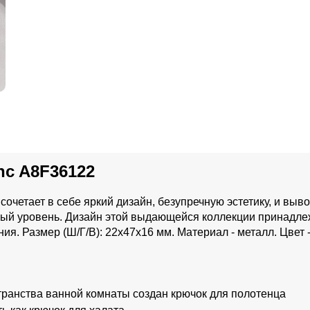
nc A8F36122
очетает в себе яркий дизайн, безупречную эстетику, и выв
вый уровень. Дизайн этой выдающейся коллекции принадле
ия. Размер (Ш/Г/В): 22x47x16 мм. Материал - металл. Цвет 
ранства ванной комнаты создан крючок для полотенца