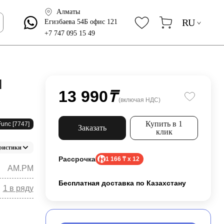
Алматы
RU
Егизбаева 54Б офис 121
+7 747 095 15 49
M
13 990
₸
(включая НДС)
Купить в 1
Func [7747]
Заказать
клик
ристики
Рассрочка
1 166 ₸ x 12
AM.PM
Бесплатная доставка по Казахстану
1 в ряду