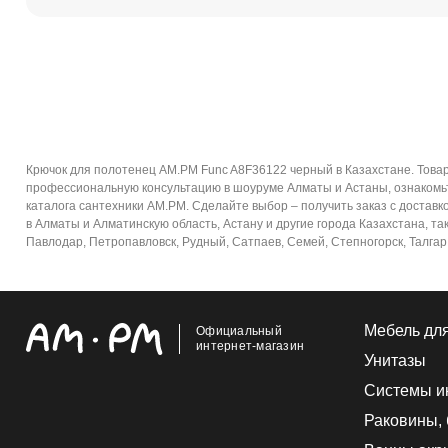
Крючок для полотенец AM.PM Func A8F36122 черный в Казахстане. Това
профессиональную консультацию в шоуруме Алматы и Астаны, ознакомьт
каталога сантехники AM.PM. Сделайте выбор – получить заказ с достав
в Алматы и Алматинскую область, Астану и другие города Казахстана, так
Павлодар, Петропавловск, Рудный, Сатпаев, Семей, Степногорск, Талгар,
Мебель дл
Официальный
интернет-магазин
Унитазы
Системы и
Раковины,