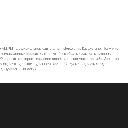
е AM.PM на официальном сайте ampm-store.com в Казахстане. Получите
екомендациями производителя, чтобы выбрать и заказать лучшее из
22 черный в интернет-магазине ampm-store.com можно онлайн. Доставка
келен, Кентау, Кокшетау, Конаев, Костанай, Кульсары, Кызылорда,
т, Щучинск, Экибастуз