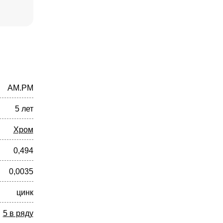
AM.PM
5 лет
Хром
0,494
0,0035
цинк
5 в ряду