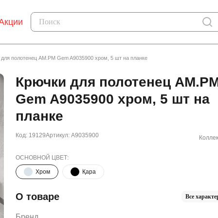
Акции
 для полотенец AM.PM Gem A9035900 хром, 5 шт на планке
Крючки для полотенец AM.P
Gem A9035900 хром, 5 шт на
планке
Код: 19129
Артикул: A9035900
Коллек
ОСНОВНОЙ ЦВЕТ:
Хром
Қара
О товаре
Все характе
Бренд