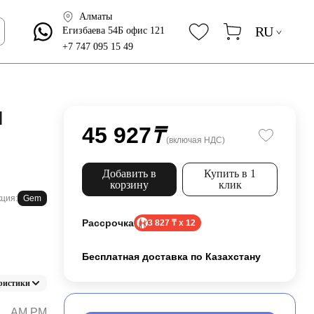
Алматы
RU
Егизбаева 54Б офис 121
+7 747 095 15 49
M
45 927
₸
(включая НДС)
Добавить в
Купить в 1
корзину
клик
ция:
Gem
Рассрочка
3 827 ₸ x 12
Бесплатная доставка по Казахстану
ристики
AM.PM