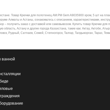
ахстане. Товар Крючки для полотенец AM.PM Gem A9035900 хром, 5 шт на пл
уруме Алматы и Астаны, ознакомьтесь с описанием, характеристиками, инст
ор – получить заказ с доставкой или самовывозом. Купить товар Крючки для
 область, Астану и другие города Казахстана, такие как: Актау, Актобе, Атыр
вск, Рудный, Сатпаев, Семей, Степногорск, Талгар, Талдыкорган, Тараз, Теми
я ванной
нсталляции
 биде
иловые
граждения
борудование