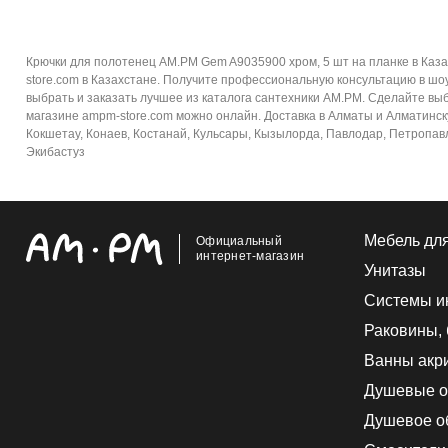
Крючки для полотенец AM.PM Gem A9035900 хром, 5 шт на планке в Каз
store.com в Казахстане. Получите профессиональную консультацию в шо
выбрать и заказать лучшее из каталога сантехники AM.PM. Сделайте выб
магазине ampm-store.com можно онлайн. Доставка в Алматы и Алматинскую
Кокшетау, Конаев, Костанай, Кульсары, Кызылорда, Павлодар, Петропавло
Экибастуз
Мебель дл
Официальный
интернет-магазин
Унитазы
Системы и
Раковины,
Ванны акр
Душевые о
Душевое о