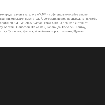
анке представлен в каталоге AM.PM на официальном сайте ampm-
рукциями, отзывами покупателей, рекомендациями производителя, чтобы
 полотенец AM.PM Gem A9035900 хром, 5 шт на планке в интернет-
ау, Балхаш, Жанаозен, Жезказган, Караганда, Каскелен, Кентау,
ртау, Туркестан, Уральск, Усть-Каменогорск, Шымкент, Щучинск,