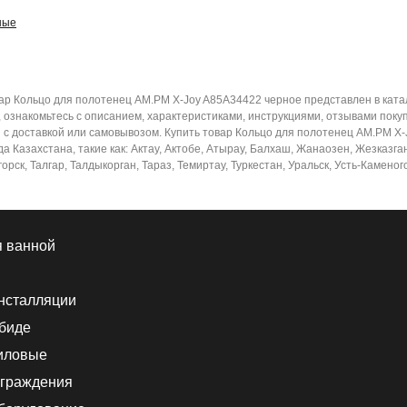
ные
ар Кольцо для полотенец AM.PM X-Joy A85A34422 черное представлен в ката
ознакомьтесь с описанием, характеристиками, инструкциями, отзывами поку
з с доставкой или самовывозом. Купить товар Кольцо для полотенец AM.PM X
а Казахстана, такие как: Актау, Актобе, Атырау, Балхаш, Жанаозен, Жезказган
ск, Талгар, Талдыкорган, Тараз, Темиртау, Туркестан, Уральск, Усть-Каменог
я ванной
нсталляции
 биде
иловые
граждения