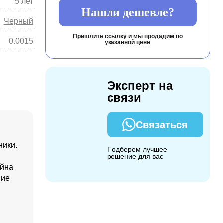
5 лет
Нашли дешевле?
Черный
Пришлите ссылку и мы продадим по
0.0015
указанной цене
Эксперт на
связи
Связаться
ники.
Подберем лучшее
решение для вас
айна
ние