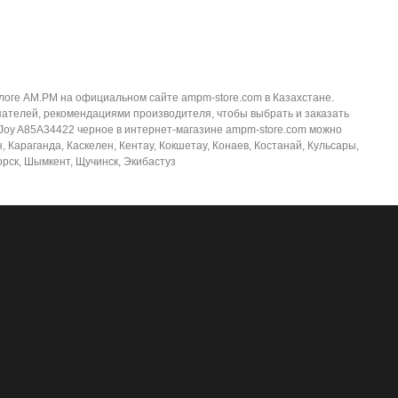
логе AM.PM на официальном сайте ampm-store.com в Казахстане.
пателей, рекомендациями производителя, чтобы выбрать и заказать
-Joy A85A34422 черное в интернет-магазине ampm-store.com можно
, Караганда, Каскелен, Кентау, Кокшетау, Конаев, Костанай, Кульсары,
орск, Шымкент, Щучинск, Экибастуз