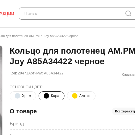
Акции
ьцо для полотенец AM.PM X-Joy A85A34422 черное
Кольцо для полотенец AM.PM
Joy A85A34422 черное
Код: 20471
Артикул: A85A34422
Коллек
ОСНОВНОЙ ЦВЕТ:
Хром
Қара
Алтын
О товаре
Все характе
Бренд