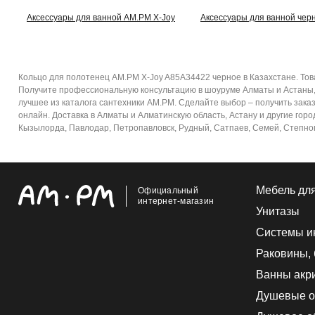
Аксессуары для ванной AM.PM X-Joy
Аксессуары для ванной чер
Кольцо для полотенец AM.PM X-Joy A85A34422 черное в Казахстане. Тов
Получите профессиональную консультацию в шоуруме Алматы и Астаны, 
лучшее из каталога сантехники AM.PM. Сделайте выбор – получить зака
онлайн. Доставка в Алматы и Алматинскую область, Астану и другие город
Кызылорда, Павлодар, Петропавловск, Рудный, Сатпаев, Семей, Степногор
Мебель дл
Официальный
интернет-магазин
Унитазы
Системы и
Раковины,
Ванны акр
Душевые о