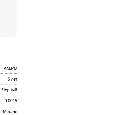
AM.PM
5 лет
Черный
0.0015
Металл