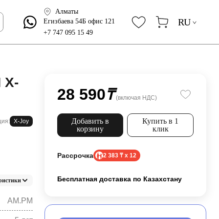
Алматы
RU
Егизбаева 54Б офис 121
+7 747 095 15 49
 X-
28 590
₸
(включая НДС)
Добавить в
Купить в 1
ция:
X-Joy
корзину
клик
Рассрочка
2 383 ₸ x 12
Бесплатная доставка по Казахстану
ристики
AM.PM