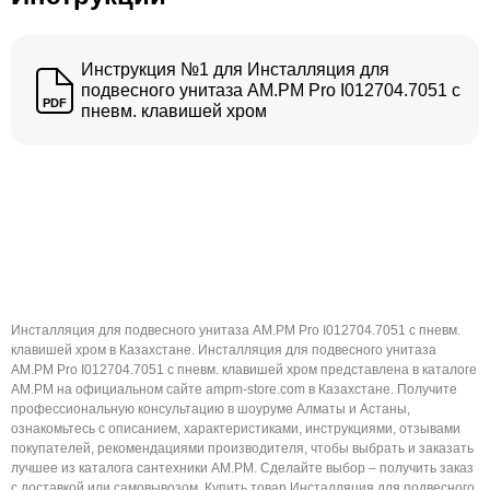
Инструкция №1 для Инсталляция для
подвесного унитаза AM.PM Pro I012704.7051 с
PDF
пневм. клавишей хром
Инсталляция для подвесного унитаза AM.PM Pro I012704.7051 с пневм.
клавишей хром в Казахстане. Инсталляция для подвесного унитаза
AM.PM Pro I012704.7051 с пневм. клавишей хром представлена в каталоге
AM.PM на официальном сайте ampm-store.com в Казахстане. Получите
профессиональную консультацию в шоуруме Алматы и Астаны,
ознакомьтесь с описанием, характеристиками, инструкциями, отзывами
покупателей, рекомендациями производителя, чтобы выбрать и заказать
лучшее из каталога сантехники AM.PM. Сделайте выбор – получить заказ
с доставкой или самовывозом. Купить товар Инсталляция для подвесного