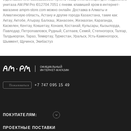
унитаза AM.PM Pro I012704.7051 с пневм. клавишей хром в интернет-
магазине ampm-store.com можно онлайн. Доставка в Алматы и
Алматинскую область, Астану и другие города Казахстана, такие как:
Актау, Актобе, Атырау, Балхаш, Жанаозен, Жезказган, Караганда,
Каскелен, Кентау, Кокшетау, Конаев, Костанай, Кульсары, Кызылорда,
Павлодар, Петропавловск, Рудный, Сатпаев, Семей, Степногорск, Талгар,
Талдыкорган, Тараз, Темиртау, Туркестан, Уральск, Усть-Каменогорск,
Шымкент, Щучинск, Экибастуз
ОФИЦИАЛЬНЫЙ
ИНТЕРНЕТ-МАГАЗИН
+7 747 095 15 49
Пожаловаться
ПОКУПАТЕЛЯМ:
ПРОЕКТНЫЕ ПОСТАВКИ