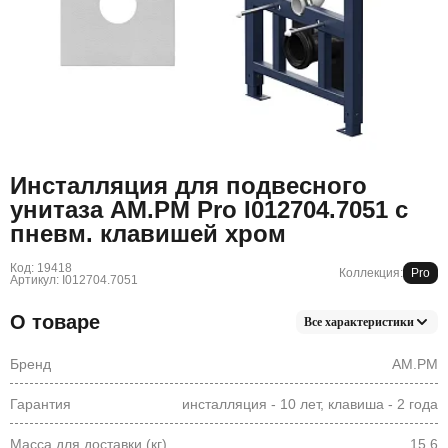
Инсталляция для подвесного
унитаза AM.PM Pro I012704.7051 с
пневм. клавишей хром
Код: 19418
Коллекция:
Pro
Артикул: I012704.7051
О товаре
Все характеристики
Бренд
AM.PM
Гарантия
инсталляция - 10 лет, клавиша - 2 года
Масса для доставки (кг)
15,6