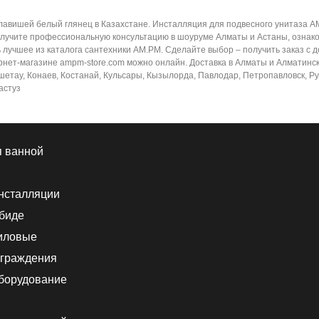
клавишей белый глянец в Казахстане. Инсталляция для подвесного унитаза A
олучите профессиональную консультацию в шоуруме Алматы и Астаны, ознако
 лучшее из каталога сантехники AM.PM. Сделайте выбор – получить заказ с 
нет-магазине ampm-store.com можно онлайн. Доставка в Алматы и Алматинскую 
шетау, Конаев, Костанай, Кульсары, Кызылорда, Павлодар, Петропавловск, Ру
астуз
я ванной
нсталляции
 биде
иловые
граждения
борудование