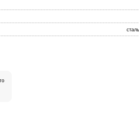
сталь
го