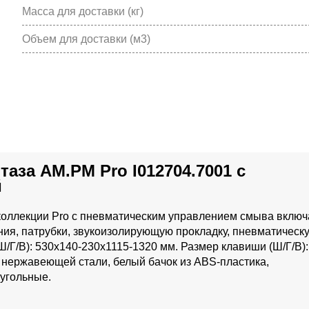
Масса для доставки (кг)
Объем для доставки (м3)
аза AM.PM Pro I012704.7001 с
й
коллекции Pro с пневматическим управлением смыва включ
ния, патрубки, звукоизолирующую прокладку, пневматическ
Г/В): 530x140-230x1115-1320 мм. Размер клавиши (Ш/Г/В):
з нержавеющей стали, белый бачок из ABS-пластика,
угольные.