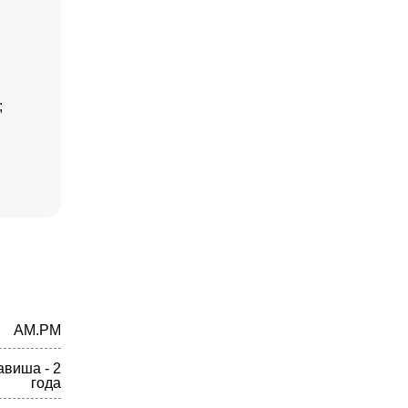
;
AM.PM
авиша - 2
года