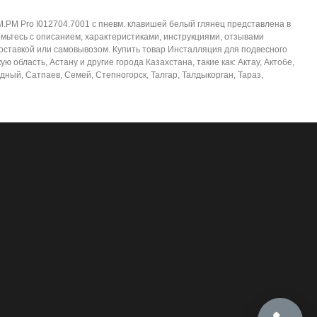
M.PM Pro I012704.7001 с пневм. клавишей белый глянец представлена в
мьтесь с описанием, характеристиками, инструкциями, отзывами
доставкой или самовывозом. Купить товар Инсталляция для подвесного
область, Астану и другие города Казахстана, такие как: Актау, Актобе,
дный, Сатпаев, Семей, Степногорск, Талгар, Талдыкорган, Тараз,