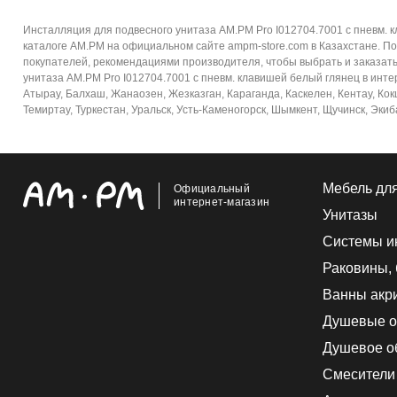
Инсталляция для подвесного унитаза AM.PM Pro I012704.7001 с пневм. 
каталоге AM.PM на официальном сайте ampm-store.com в Казахстане. П
покупателей, рекомендациями производителя, чтобы выбрать и заказать
унитаза AM.PM Pro I012704.7001 с пневм. клавишей белый глянец в интер
Атырау, Балхаш, Жанаозен, Жезказган, Караганда, Каскелен, Кентау, Кок
Темиртау, Туркестан, Уральск, Усть-Каменогорск, Шымкент, Щучинск, Экиб
Мебель дл
Официальный
интернет-магазин
Унитазы
Системы и
Раковины,
Ванны акр
Душевые о
Душевое о
Смесители