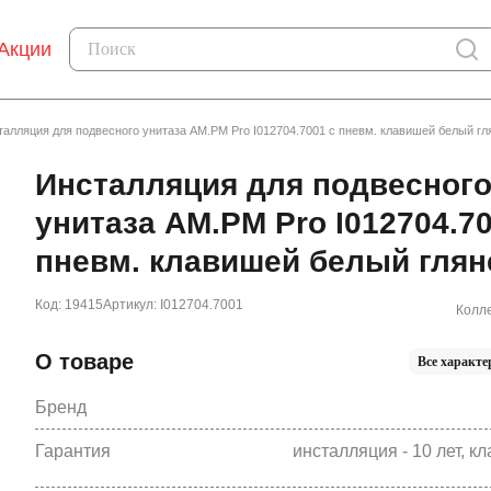
Акции
талляция для подвесного унитаза AM.PM Pro I012704.7001 с пневм. клавишей белый гл
Инсталляция для подвесног
унитаза AM.PM Pro I012704.70
пневм. клавишей белый глян
Код: 19415
Артикул: I012704.7001
Колле
О товаре
Все характе
Бренд
Гарантия
инсталляция - 10 лет, кл