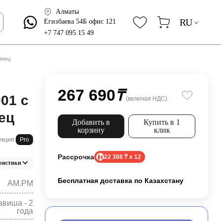
Алматы
RU
Егизбаева 54Б офис 121
+7 747 095 15 49
янец
о
267 690
₸
01 с
(включая НДС)
ец
Добавить в
Купить в 1
корзину
клик
кция:
Pro
Рассрочка
22 308 ₸ x 12
ристики
Бесплатная доставка по Казахстану
AM.PM
авиша - 2
года