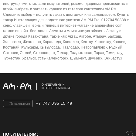
инструкциями, отзывами покупателей, рекомендациями производителя,
чтобы выбрать и заказать лучшее из каталога сантехники AM.PM.
Сделайте выбор – получить заказ с доставкой или самовывозом. Купить
товар Инсталляция для подвесного унитаза AM.PM Pro I012704.50A38 с
сенс. клавишей чёрный глянец в интернет-магазине ampm-store.com
можно онлайн. Доставка в Алматы и Алматинскую область, Астану и
другие города Казахстана, такие как: Актау, Актобе, Атырау, Балхаш,
Жанаозен, Жезказган, Караганда, Каскелен, Кентау, Кокшетау, Конаев,
Костанай, Кульсары, Кызылорда, Павлодар, Петропавловск, Рудный,
Сатпаев, Семей, Степногорск, Талгар, Талдыкорган, Тараз, Темиртау,
Туркестан, Уральск, Усть-Каменогорск, Шымкент, Щучинск, Экибастуз
ОФИЦИАЛЬНЫЙ
ИНТЕРНЕТ-МАГАЗИН
+7 747 095 15 49
Пожаловаться
ПОКУПАТЕЛЯМ: