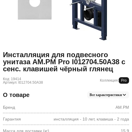
Инсталляция для подвесного
унитаза AM.PM Pro I012704.50A38 с
сенс. клавишей чёрный глянец
Код: 19414
Коллекция:
Pro
Артикул: I012704.50A38
О товаре
Все характеристики
Бренд
AM.PM
Гарантия
инсталляция - 10 лет, клавиша - 2 года
Масса для доставки (кг)
15,9