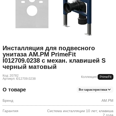
Инсталляция для подвесного
унитаза AM.PM PrimeFit
I012709.0238 с механ. клавишей S
черный матовый
Код: 20782
Коллекция:
PrimeFit
Артикул: I012709.0238
О товаре
Все характеристики
Бренд
AM.PM
Гарантия
Система инсталляции 10 лет; клавиша
2 года