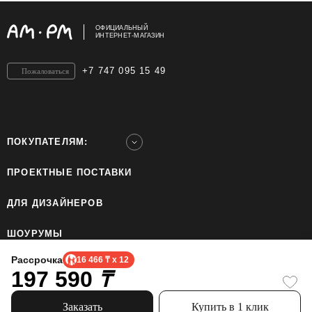
ОФИЦИАЛЬНЫЙ
ИНТЕРНЕТ-МАГАЗИН
+7 747 095 15 49
Пожаловаться
ПОКУПАТЕЛЯМ:
ПРОЕКТНЫЕ ПОСТАВКИ
ДЛЯ ДИЗАЙНЕРОВ
ШОУРУМЫ
Рассрочка
16 466 ₸ x 12
197 590
ТОО «Home Ecology Center (Хоум Иколэджи Сэнтэ)», БИН: 190640023562. Все права
₸
защищены.
Политика конфиденциальности.
Официальный сайт бренда AM.PM использует cookie, чтобы сделать пользование
Заказать
Купить в 1 клик