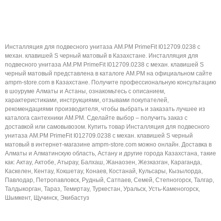
Инсталляция для подвесного унитаза AM.PM PrimeFit I012709.0238 с
механ. клавишей S черный матовый в Казахстане. Инсталляция для
подвесного унитаза AM.PM PrimeFit I012709.0238 с механ. клавишей S
черный матовый представлена в каталоге AM.PM на официальном сайте
ampm-store.com в Казахстане. Получите профессиональную консультацию
в шоуруме Алматы и Астаны, ознакомьтесь с описанием,
характеристиками, инструкциями, отзывами покупателей,
рекомендациями производителя, чтобы выбрать и заказать лучшее из
каталога сантехники AM.PM. Сделайте выбор – получить заказ с
доставкой или самовывозом. Купить товар Инсталляция для подвесного
унитаза AM.PM PrimeFit I012709.0238 с механ. клавишей S черный
матовый в интернет-магазине ampm-store.com можно онлайн. Доставка в
Алматы и Алматинскую область, Астану и другие города Казахстана, такие
как: Актау, Актобе, Атырау, Балхаш, Жанаозен, Жезказган, Караганда,
Каскелен, Кентау, Кокшетау, Конаев, Костанай, Кульсары, Кызылорда,
Павлодар, Петропавловск, Рудный, Сатпаев, Семей, Степногорск, Талгар,
Талдыкорган, Тараз, Темиртау, Туркестан, Уральск, Усть-Каменогорск,
Шымкент, Щучинск, Экибастуз