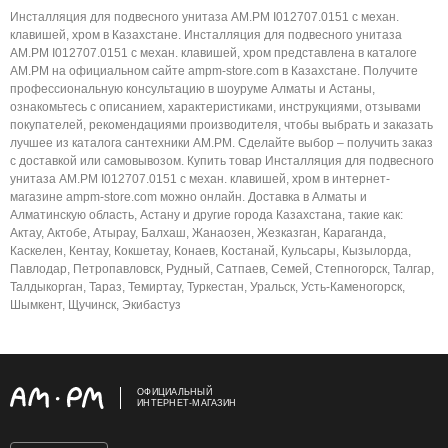
Инсталляция для подвесного унитаза AM.PM I012707.0151 с механ.
клавишей, хром в Казахстане. Инсталляция для подвесного унитаза
AM.PM I012707.0151 с механ. клавишей, хром представлена в каталоге
AM.PM на официальном сайте ampm-store.com в Казахстане. Получите
профессиональную консультацию в шоуруме Алматы и Астаны,
ознакомьтесь с описанием, характеристиками, инструкциями, отзывами
покупателей, рекомендациями производителя, чтобы выбрать и заказать
лучшее из каталога сантехники AM.PM. Сделайте выбор – получить заказ
с доставкой или самовывозом. Купить товар Инсталляция для подвесного
унитаза AM.PM I012707.0151 с механ. клавишей, хром в интернет-
магазине ampm-store.com можно онлайн. Доставка в Алматы и
Алматинскую область, Астану и другие города Казахстана, такие как:
Актау, Актобе, Атырау, Балхаш, Жанаозен, Жезказган, Караганда,
Каскелен, Кентау, Кокшетау, Конаев, Костанай, Кульсары, Кызылорда,
Павлодар, Петропавловск, Рудный, Сатпаев, Семей, Степногорск, Талгар,
Талдыкорган, Тараз, Темиртау, Туркестан, Уральск, Усть-Каменогорск,
Шымкент, Щучинск, Экибастуз
ОФИЦИАЛЬНЫЙ
ИНТЕРНЕТ-МАГАЗИН