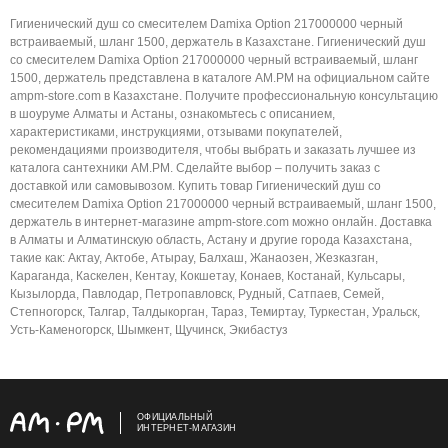
Гигиенический душ со смесителем Damixa Option 217000000 черный
встраиваемый, шланг 1500, держатель в Казахстане. Гигиенический душ
со смесителем Damixa Option 217000000 черный встраиваемый, шланг
1500, держатель представлена в каталоге AM.PM на официальном сайте
ampm-store.com в Казахстане. Получите профессиональную консультацию
в шоуруме Алматы и Астаны, ознакомьтесь с описанием,
характеристиками, инструкциями, отзывами покупателей,
рекомендациями производителя, чтобы выбрать и заказать лучшее из
каталога сантехники AM.PM. Сделайте выбор – получить заказ с
доставкой или самовывозом. Купить товар Гигиенический душ со
смесителем Damixa Option 217000000 черный встраиваемый, шланг 1500,
держатель в интернет-магазине ampm-store.com можно онлайн. Доставка
в Алматы и Алматинскую область, Астану и другие города Казахстана,
такие как: Актау, Актобе, Атырау, Балхаш, Жанаозен, Жезказган,
Караганда, Каскелен, Кентау, Кокшетау, Конаев, Костанай, Кульсары,
Кызылорда, Павлодар, Петропавловск, Рудный, Сатпаев, Семей,
Степногорск, Талгар, Талдыкорган, Тараз, Темиртау, Туркестан, Уральск,
Усть-Каменогорск, Шымкент, Щучинск, Экибастуз
ОФИЦИАЛЬНЫЙ
ИНТЕРНЕТ-МАГАЗИН